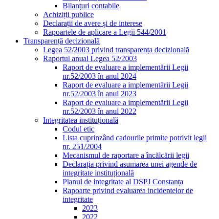
Bilanțuri contabile
Achiziții publice
Declarații de avere și de interese
Rapoartele de aplicare a Legii 544/2001
Transparență decizională
Legea 52/2003 privind transparența decizională
Raportul anual Legea 52/2003
Raport de evaluare a implementării Legii
nr.52/2003 în anul 2024
Raport de evaluare a implementării Legii
nr.52/2003 în anul 2023
Raport de evaluare a implementării Legii
nr.52/2003 în anul 2022
Integritatea instituțională
Codul etic
Lista cuprinzând cadourile primite potrivit legii
nr. 251/2004
Mecanismul de raportare a încălcării legii
Declarația privind asumarea unei agende de
integritate instituțională
Planul de integritate al DSPJ Constanța
Rapoarte privind evaluarea incidentelor de
integritate
2023
2022