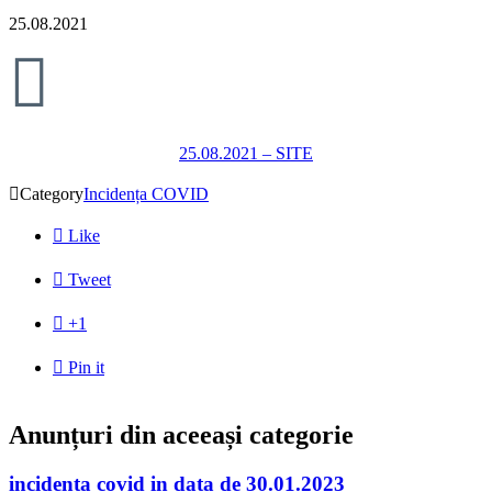
25.08.2021

25.08.2021 – SITE

Category
Incidența COVID

Like

Tweet

+1

Pin it
Anunțuri din aceeași categorie
incidenta covid in data de 30.01.2023