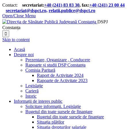
Contact:
secretariat:
+40 (241) 83 83 30
, fax:
+40 (241) 23 00 44

secretariat@dspct.ro,
relatii.publice@dspct.ro

Open/Close Menu
DSPJ
Constanța

Skip to content
Acasă
Despre noi
Prezentare, Organizare , Conducere
Rapoarte și studii DSP Constanța
Comisia Paritară
Raport de Activitate 2024
Rapoarte de Activitate 2023
Legislație
Carieră
Istoric
Informații de interes public
Solicitare informații. Legislație
Bugetul din toate sursele de finanțare
Bugetul din toate sursele de finanțare
Situația plăților
Situația drepturilor salariale