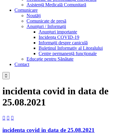
Asistență Medicală Comunitară
Comunicare
Noutăți
Comunicate de presă
Anunțuri / Informații
Anunțuri importante
Incidența COVID-19
Informații despre caniculă
Buletinul Informativ al Litoralului
Centre permanență funcționale
Educație pentru Sănătate
Contact

incidenta covid in data de
25.08.2021



incidenta covid in data de 25.08.2021