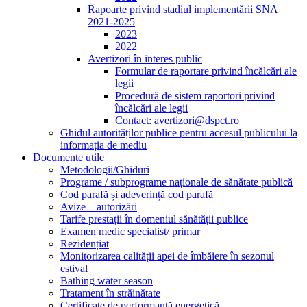
Rapoarte privind stadiul implementării SNA
2021-2025
2023
2022
Avertizori în interes public
Formular de raportare privind încălcări ale
legii
Procedură de sistem raportori privind
încălcări ale legii
Contact: avertizori@dspct.ro
Ghidul autorităților publice pentru accesul publicului la
informația de mediu
Documente utile
Metodologii/Ghiduri
Programe / subprograme naționale de sănătate publică
Cod parafă și adeverință cod parafă
Avize – autorizări
Tarife prestații în domeniul sănătății publice
Examen medic specialist/ primar
Rezidențiat
Monitorizarea calității apei de îmbăiere în sezonul
estival
Bathing water season
Tratament în străinătate
Certificate de performanță energetică