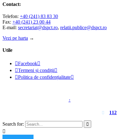
Contact:
Telefon:
+40 (241) 83 83 30
Fax:
+40 (241) 23 00 44
E-mail:
secretariat@dspct.ro
,
relatii.publice@dspct.ro
Vezi pe harta
→
Utile

Facebook


Termeni și condiții


Politica de confidențialitate

© 2023 - DSPJ Constanța
↑
Pentru urgențe apelați
112

Search for:

