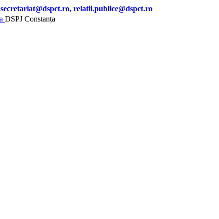
secretariat@dspct.ro,
relatii.publice@dspct.ro
DSPJ Constanța