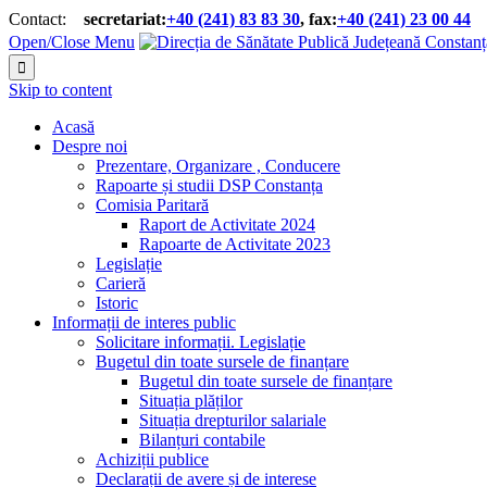
Contact:
secretariat:
+40 (241) 83 83 30
, fax:
+40 (241) 23 00 44


Open/Close Menu

Skip to content
Acasă
Despre noi
Prezentare, Organizare , Conducere
Rapoarte și studii DSP Constanța
Comisia Paritară
Raport de Activitate 2024
Rapoarte de Activitate 2023
Legislație
Carieră
Istoric
Informații de interes public
Solicitare informații. Legislație
Bugetul din toate sursele de finanțare
Bugetul din toate sursele de finanțare
Situația plăților
Situația drepturilor salariale
Bilanțuri contabile
Achiziții publice
Declarații de avere și de interese