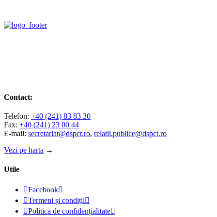
Contact:
Telefon:
+40 (241) 83 83 30
Fax:
+40 (241) 23 00 44
E-mail:
secretariat@dspct.ro
,
relatii.publice@dspct.ro
Vezi pe harta
→
Utile

Facebook


Termeni și condiții


Politica de confidențialitate
