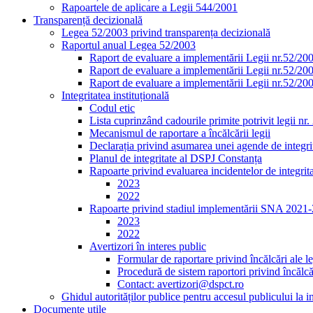
Rapoartele de aplicare a Legii 544/2001
Transparență decizională
Legea 52/2003 privind transparența decizională
Raportul anual Legea 52/2003
Raport de evaluare a implementării Legii nr.52/20
Raport de evaluare a implementării Legii nr.52/20
Raport de evaluare a implementării Legii nr.52/20
Integritatea instituțională
Codul etic
Lista cuprinzând cadourile primite potrivit legii nr
Mecanismul de raportare a încălcării legii
Declarația privind asumarea unei agende de integrit
Planul de integritate al DSPJ Constanța
Rapoarte privind evaluarea incidentelor de integrit
2023
2022
Rapoarte privind stadiul implementării SNA 2021
2023
2022
Avertizori în interes public
Formular de raportare privind încălcări ale le
Procedură de sistem raportori privind încălcăr
Contact: avertizori@dspct.ro
Ghidul autorităților publice pentru accesul publicului la 
Documente utile