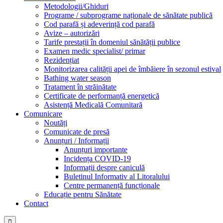
Metodologii/Ghiduri
Programe / subprograme naționale de sănătate publică
Cod parafă și adeverință cod parafă
Avize – autorizări
Tarife prestații în domeniul sănătății publice
Examen medic specialist/ primar
Rezidențiat
Monitorizarea calității apei de îmbăiere în sezonul estival
Bathing water season
Tratament în străinătate
Certificate de performanță energetică
Asistență Medicală Comunitară
Comunicare
Noutăți
Comunicate de presă
Anunțuri / Informații
Anunțuri importante
Incidența COVID-19
Informații despre caniculă
Buletinul Informativ al Litoralului
Centre permanență funcționale
Educație pentru Sănătate
Contact
