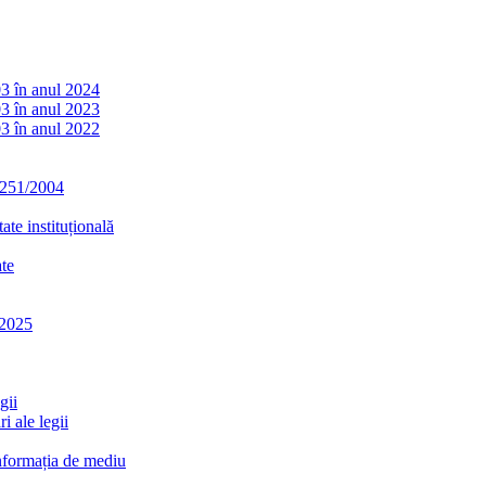
03 în anul 2024
03 în anul 2023
03 în anul 2022
. 251/2004
ate instituțională
ate
-2025
gii
i ale legii
informația de mediu