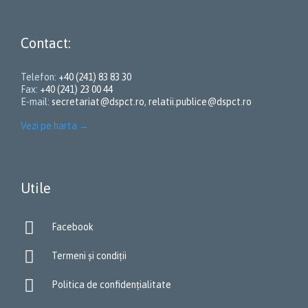
Contact:
Telefon:
+40 (241) 83 83 30
Fax:
+40 (241) 23 00 44
E-mail:
secretariat@dspct.ro
,
relatii.publice@dspct.ro
Vezi pe harta
→
Utile

Facebook

Termeni și condiții

Politica de confidențialitate