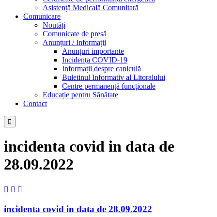
Asistență Medicală Comunitară
Comunicare
Noutăți
Comunicate de presă
Anunțuri / Informații
Anunțuri importante
Incidența COVID-19
Informații despre caniculă
Buletinul Informativ al Litoralului
Centre permanență funcționale
Educație pentru Sănătate
Contact

incidenta covid in data de
28.09.2022



incidenta covid in data de 28.09.2022