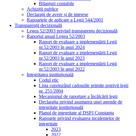
Bilanțuri contabile
Achiziții publice
Declarații de avere și de interese
Rapoartele de aplicare a Legii 544/2001
Transparență decizională
Legea 52/2003 privind transparența decizională
Raportul anual Legea 52/2003
Raport de evaluare a implementării Legii
nr.52/2003 în anul 2024
Raport de evaluare a implementării Legii
nr.52/2003 în anul 2023
Raport de evaluare a implementării Legii
nr.52/2003 în anul 2022
Integritatea instituțională
Codul etic
Lista cuprinzând cadourile primite potrivit legii
nr. 251/2004
Mecanismul de raportare a încălcării legii
Declarația privind asumarea unei agende de
integritate instituțională
Planul de integritate al DSPJ Constanța
Rapoarte privind evaluarea incidentelor de
integritate
2023
2022