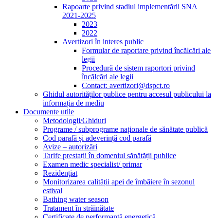
Rapoarte privind stadiul implementării SNA
2021-2025
2023
2022
Avertizori în interes public
Formular de raportare privind încălcări ale
legii
Procedură de sistem raportori privind
încălcări ale legii
Contact: avertizori@dspct.ro
Ghidul autorităților publice pentru accesul publicului la
informația de mediu
Documente utile
Metodologii/Ghiduri
Programe / subprograme naționale de sănătate publică
Cod parafă și adeverință cod parafă
Avize – autorizări
Tarife prestații în domeniul sănătății publice
Examen medic specialist/ primar
Rezidențiat
Monitorizarea calității apei de îmbăiere în sezonul
estival
Bathing water season
Tratament în străinătate
Certificate de performanță energetică