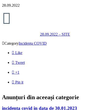
28.09.2022

28.09.2022 – SITE

Category
Incidența COVID

Like

Tweet

+1

Pin it
Anunțuri din aceeași categorie
incidenta covid in data de 30.01.2023