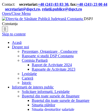
Contact:
secretariat:
+40 (241) 83 83 30
, fax:
+40 (241) 23 00 44

secretariat@dspct.ro,
relatii.publice@dspct.ro

Open/Close Menu
DSPJ
Constanța

Skip to content
Acasă
Despre noi
Prezentare, Organizare , Conducere
Rapoarte și studii DSP Constanța
Comisia Paritară
Raport de Activitate 2024
Rapoarte de Activitate 2023
Legislație
Carieră
Istoric
Informații de interes public
Solicitare informații. Legislație
Bugetul din toate sursele de finanțare
Bugetul din toate sursele de finanțare
Situația plăților
Situația drepturilor salariale