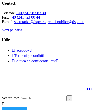
Contact:
Telefon:
+40 (241) 83 83 30
Fax:
+40 (241) 23 00 44
E-mail:
secretariat@dspct.ro
,
relatii.publice@dspct.ro
Vezi pe harta
→
Utile

Facebook


Termeni și condiții


Politica de confidențialitate

© 2023 - DSPJ Constanța
↑
Pentru urgențe apelați
112

Search for:

