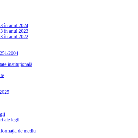
03 în anul 2024
03 în anul 2023
03 în anul 2022
. 251/2004
ate instituțională
ate
-2025
gii
i ale legii
informația de mediu