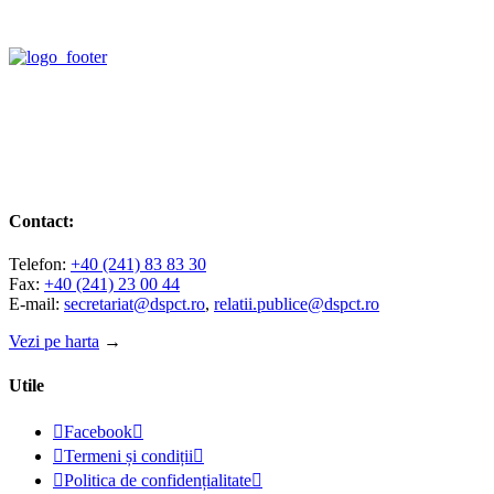
Contact:
Telefon:
+40 (241) 83 83 30
Fax:
+40 (241) 23 00 44
E-mail:
secretariat@dspct.ro
,
relatii.publice@dspct.ro
Vezi pe harta
→
Utile

Facebook


Termeni și condiții


Politica de confidențialitate
