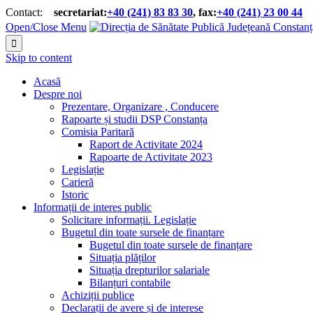
Contact:
secretariat:
+40 (241) 83 83 30
, fax:
+40 (241) 23 00 44


Open/Close Menu

Skip to content
Acasă
Despre noi
Prezentare, Organizare , Conducere
Rapoarte și studii DSP Constanța
Comisia Paritară
Raport de Activitate 2024
Rapoarte de Activitate 2023
Legislație
Carieră
Istoric
Informații de interes public
Solicitare informații. Legislație
Bugetul din toate sursele de finanțare
Bugetul din toate sursele de finanțare
Situația plăților
Situația drepturilor salariale
Bilanțuri contabile
Achiziții publice
Declarații de avere și de interese