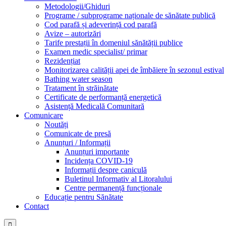
Metodologii/Ghiduri
Programe / subprograme naționale de sănătate publică
Cod parafă și adeverință cod parafă
Avize – autorizări
Tarife prestații în domeniul sănătății publice
Examen medic specialist/ primar
Rezidențiat
Monitorizarea calității apei de îmbăiere în sezonul estival
Bathing water season
Tratament în străinătate
Certificate de performanță energetică
Asistență Medicală Comunitară
Comunicare
Noutăți
Comunicate de presă
Anunțuri / Informații
Anunțuri importante
Incidența COVID-19
Informații despre caniculă
Buletinul Informativ al Litoralului
Centre permanență funcționale
Educație pentru Sănătate
Contact
