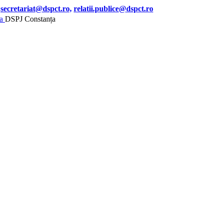
secretariat@dspct.ro,
relatii.publice@dspct.ro
DSPJ Constanța