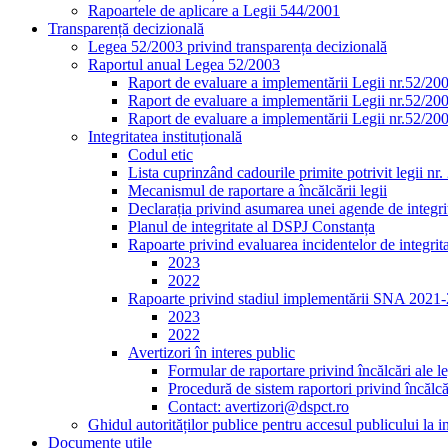
Rapoartele de aplicare a Legii 544/2001
Transparență decizională
Legea 52/2003 privind transparența decizională
Raportul anual Legea 52/2003
Raport de evaluare a implementării Legii nr.52/20
Raport de evaluare a implementării Legii nr.52/20
Raport de evaluare a implementării Legii nr.52/20
Integritatea instituțională
Codul etic
Lista cuprinzând cadourile primite potrivit legii nr
Mecanismul de raportare a încălcării legii
Declarația privind asumarea unei agende de integrit
Planul de integritate al DSPJ Constanța
Rapoarte privind evaluarea incidentelor de integrit
2023
2022
Rapoarte privind stadiul implementării SNA 2021
2023
2022
Avertizori în interes public
Formular de raportare privind încălcări ale le
Procedură de sistem raportori privind încălcăr
Contact: avertizori@dspct.ro
Ghidul autorităților publice pentru accesul publicului la 
Documente utile