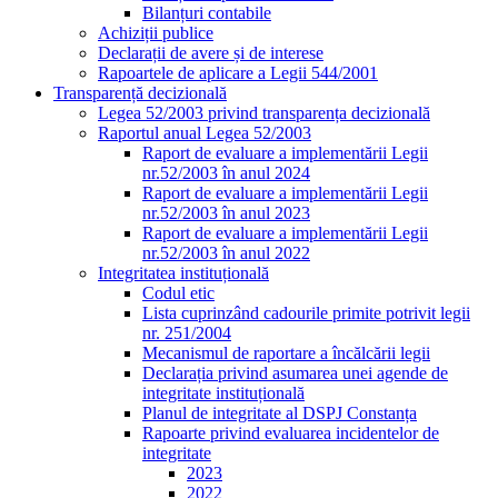
Bilanțuri contabile
Achiziții publice
Declarații de avere și de interese
Rapoartele de aplicare a Legii 544/2001
Transparență decizională
Legea 52/2003 privind transparența decizională
Raportul anual Legea 52/2003
Raport de evaluare a implementării Legii
nr.52/2003 în anul 2024
Raport de evaluare a implementării Legii
nr.52/2003 în anul 2023
Raport de evaluare a implementării Legii
nr.52/2003 în anul 2022
Integritatea instituțională
Codul etic
Lista cuprinzând cadourile primite potrivit legii
nr. 251/2004
Mecanismul de raportare a încălcării legii
Declarația privind asumarea unei agende de
integritate instituțională
Planul de integritate al DSPJ Constanța
Rapoarte privind evaluarea incidentelor de
integritate
2023
2022