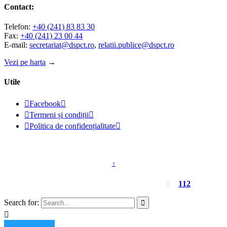
Contact:
Telefon:
+40 (241) 83 83 30
Fax:
+40 (241) 23 00 44
E-mail:
secretariat@dspct.ro
,
relatii.publice@dspct.ro
Vezi pe harta
→
Utile

Facebook


Termeni și condiții


Politica de confidențialitate

© 2023 - DSPJ Constanța
↑
Pentru urgențe apelați
112

Search for:

