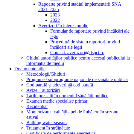
Rapoarte privind stadiul implementării SNA
2021-2025
2023
2022
Avertizori în interes public
Formular de raportare privind încălcări ale
legii
Procedură de sistem raportori privind
încălcări ale legii
Contact: avertizori@dspct.ro
Ghidul autorităților publice pentru accesul publicului la
informația de mediu
Documente utile
Metodologii/Ghiduri
Programe / subprograme naționale de sănătate publică
Cod parafă și adeverință cod parafă
Avize – autorizări
Tarife prestații în domeniul sănătății publice
Examen medic specialist/ primar
Rezidențiat
Monitorizarea calității apei de îmbăiere în sezonul
estival
Bathing water season
Tratament în străinătate
Certificate de performanță energetică