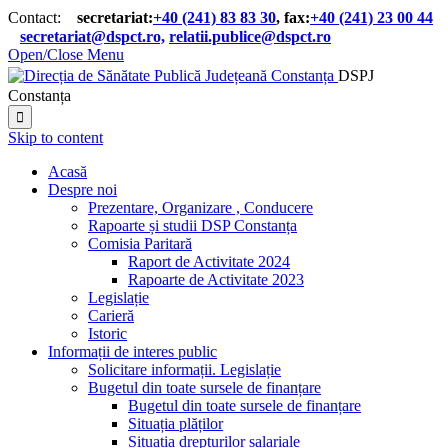
Contact:
secretariat:
+40 (241) 83 83 30
, fax:
+40 (241) 23 00 44

secretariat@dspct.ro,
relatii.publice@dspct.ro

Open/Close Menu
DSPJ
Constanța

Skip to content
Acasă
Despre noi
Prezentare, Organizare , Conducere
Rapoarte și studii DSP Constanța
Comisia Paritară
Raport de Activitate 2024
Rapoarte de Activitate 2023
Legislație
Carieră
Istoric
Informații de interes public
Solicitare informații. Legislație
Bugetul din toate sursele de finanțare
Bugetul din toate sursele de finanțare
Situația plăților
Situația drepturilor salariale