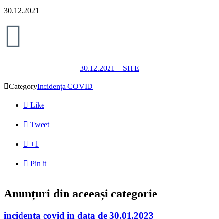
30.12.2021

30.12.2021 – SITE

Category
Incidența COVID

Like

Tweet

+1

Pin it
Anunțuri din aceeași categorie
incidenta covid in data de 30.01.2023