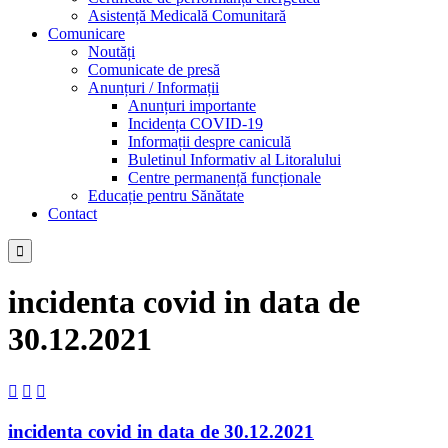
Asistență Medicală Comunitară
Comunicare
Noutăți
Comunicate de presă
Anunțuri / Informații
Anunțuri importante
Incidența COVID-19
Informații despre caniculă
Buletinul Informativ al Litoralului
Centre permanență funcționale
Educație pentru Sănătate
Contact

incidenta covid in data de
30.12.2021



incidenta covid in data de 30.12.2021