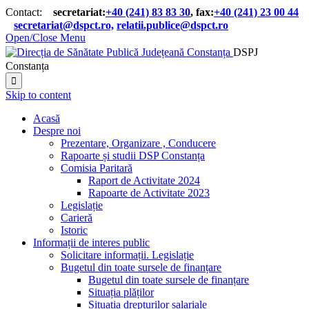
Contact:
secretariat:
+40 (241) 83 83 30
, fax:
+40 (241) 23 00 44

secretariat@dspct.ro,
relatii.publice@dspct.ro

Open/Close Menu
DSPJ
Constanța

Skip to content
Acasă
Despre noi
Prezentare, Organizare , Conducere
Rapoarte și studii DSP Constanța
Comisia Paritară
Raport de Activitate 2024
Rapoarte de Activitate 2023
Legislație
Carieră
Istoric
Informații de interes public
Solicitare informații. Legislație
Bugetul din toate sursele de finanțare
Bugetul din toate sursele de finanțare
Situația plăților
Situația drepturilor salariale