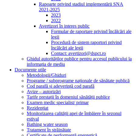
Rapoarte privind stadiul implementării SNA
2021-2025
2023
2022
Avertizori în interes public
Formular de raportare privind încălcări ale
legii
Procedură de sistem raportori privind
încălcări ale legii
Contact: avertizori@dspct.ro
Ghidul autorităților publice pentru accesul publicului la
informația de mediu
Documente utile
Metodologii/Ghiduri
Programe / subprograme naționale de sănătate publică
Cod parafă și adeverință cod parafă
Avize – autorizări
Tarife prestații în domeniul sănătății publice
Examen medic specialist/ primar
Rezidențiat
Monitorizarea calității apei de îmbăiere în sezonul
estival
Bathing water season
Tratament în străinătate
Certificate de performanță energetică