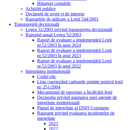
Bilanțuri contabile
Achiziții publice
Declarații de avere și de interese
Rapoartele de aplicare a Legii 544/2001
Transparență decizională
Legea 52/2003 privind transparența decizională
Raportul anual Legea 52/2003
Raport de evaluare a implementării Legii
nr.52/2003 în anul 2024
Raport de evaluare a implementării Legii
nr.52/2003 în anul 2023
Raport de evaluare a implementării Legii
nr.52/2003 în anul 2022
Integritatea instituțională
Codul etic
Lista cuprinzând cadourile primite potrivit legii
nr. 251/2004
Mecanismul de raportare a încălcării legii
Declarația privind asumarea unei agende de
integritate instituțională
Planul de integritate al DSPJ Constanța
Rapoarte privind evaluarea incidentelor de
integritate
2023
2022