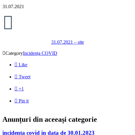
31.07.2021

31.07.2021 – site

Category
Incidența COVID

Like

Tweet

+1

Pin it
Anunțuri din aceeași categorie
incidenta covid in data de 30.01.2023