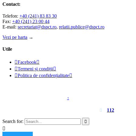
Contact:
Telefon:
+40 (241) 83 83 30
Fax:
+40 (241) 23 00 44
E-mail:
secretariat@dspct.ro
,
relatii.publice@dspct.ro
Vezi pe harta
→
Utile

Facebook


Termeni și condiții


Politica de confidențialitate

© 2023 - DSPJ Constanța
↑
Pentru urgențe apelați
112

Search for:

