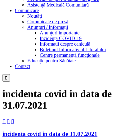
Asistență Medicală Comunitară
Comunicare
Noutăți
Comunicate de presă
Anunțuri / Informații
Anunțuri importante
Incidența COVID-19
Informații despre caniculă
Buletinul Informativ al Litoralului
Centre permanență funcționale
Educație pentru Sănătate
Contact

incidenta covid in data de
31.07.2021



incidenta covid in data de 31.07.2021