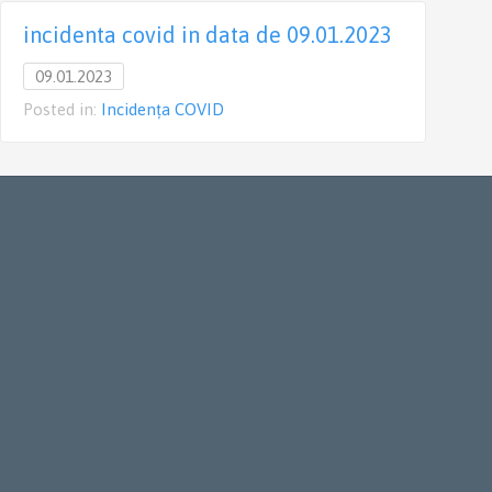
incidenta covid in data de 09.01.2023
09.01.2023
Posted in:
Incidența COVID
P