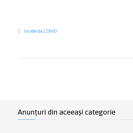
Category
Incidența COVID

Anunțuri din aceeași categorie