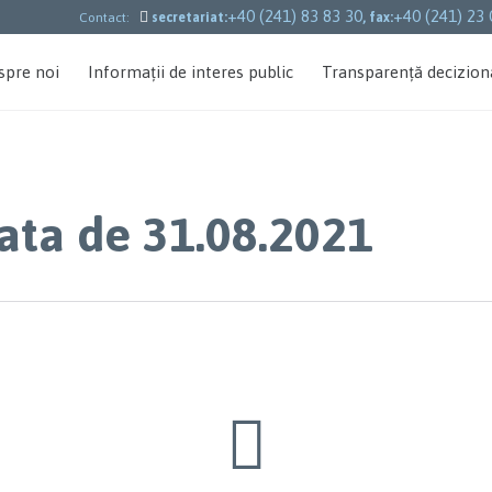
+40 (241) 83 83 30
+40 (241) 23 

Contact:
secretariat:
, fax:
spre noi
Informații de interes public
Transparență decizion
data de 31.08.2021
