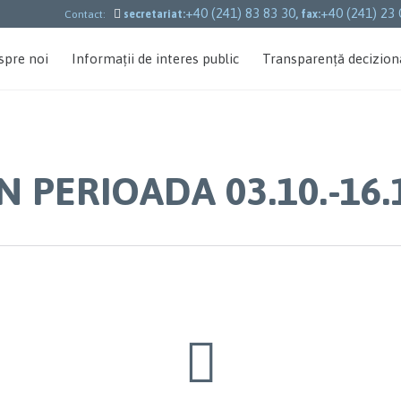
+40 (241) 83 83 30
+40 (241) 23 

Contact:
secretariat:
, fax:
spre noi
Informații de interes public
Transparență decizion
N PERIOADA 03.10.-16.
