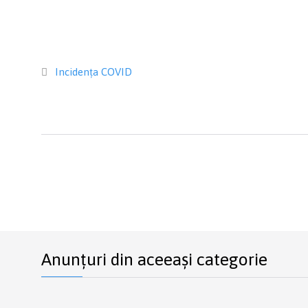
Category
Incidența COVID

Anunțuri din aceeași categorie