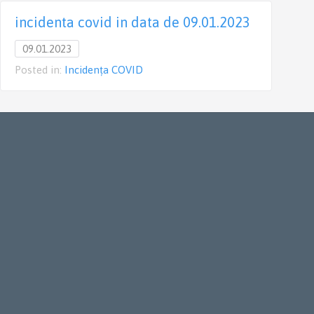
incidenta covid in data de 09.01.2023
09.01.2023
Posted in:
Incidența COVID
P