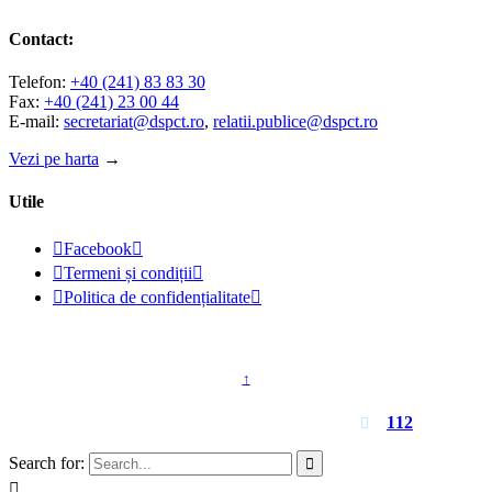
Contact:
Telefon:
+40 (241) 83 83 30
Fax:
+40 (241) 23 00 44
E-mail:
secretariat@dspct.ro
,
relatii.publice@dspct.ro
Vezi pe harta
→
Utile

Facebook


Termeni și condiții


Politica de confidențialitate

© 2023 - DSPJ Constanța
↑
Pentru urgențe apelați
112

Search for:

