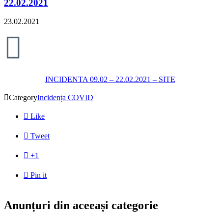
22.02.2021
23.02.2021

INCIDENTA 09.02 – 22.02.2021 – SITE

Category
Incidența COVID

Like

Tweet

+1

Pin it
Anunțuri din aceeași categorie