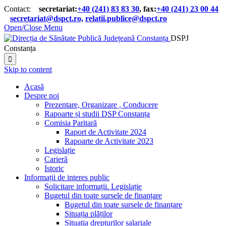
Contact:
secretariat:
+40 (241) 83 83 30
, fax:
+40 (241) 23 00 44

secretariat@dspct.ro,
relatii.publice@dspct.ro

Open/Close Menu
DSPJ
Constanța

Skip to content
Acasă
Despre noi
Prezentare, Organizare , Conducere
Rapoarte și studii DSP Constanța
Comisia Paritară
Raport de Activitate 2024
Rapoarte de Activitate 2023
Legislație
Carieră
Istoric
Informații de interes public
Solicitare informații. Legislație
Bugetul din toate sursele de finanțare
Bugetul din toate sursele de finanțare
Situația plăților
Situația drepturilor salariale