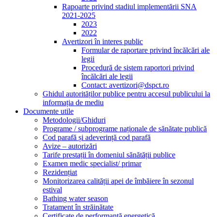
Rapoarte privind stadiul implementării SNA
2021-2025
2023
2022
Avertizori în interes public
Formular de raportare privind încălcări ale
legii
Procedură de sistem raportori privind
încălcări ale legii
Contact: avertizori@dspct.ro
Ghidul autorităților publice pentru accesul publicului la
informația de mediu
Documente utile
Metodologii/Ghiduri
Programe / subprograme naționale de sănătate publică
Cod parafă și adeverință cod parafă
Avize – autorizări
Tarife prestații în domeniul sănătății publice
Examen medic specialist/ primar
Rezidențiat
Monitorizarea calității apei de îmbăiere în sezonul
estival
Bathing water season
Tratament în străinătate
Certificate de performanță energetică