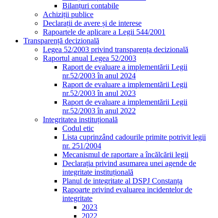
Bilanțuri contabile
Achiziții publice
Declarații de avere și de interese
Rapoartele de aplicare a Legii 544/2001
Transparență decizională
Legea 52/2003 privind transparența decizională
Raportul anual Legea 52/2003
Raport de evaluare a implementării Legii
nr.52/2003 în anul 2024
Raport de evaluare a implementării Legii
nr.52/2003 în anul 2023
Raport de evaluare a implementării Legii
nr.52/2003 în anul 2022
Integritatea instituțională
Codul etic
Lista cuprinzând cadourile primite potrivit legii
nr. 251/2004
Mecanismul de raportare a încălcării legii
Declarația privind asumarea unei agende de
integritate instituțională
Planul de integritate al DSPJ Constanța
Rapoarte privind evaluarea incidentelor de
integritate
2023
2022