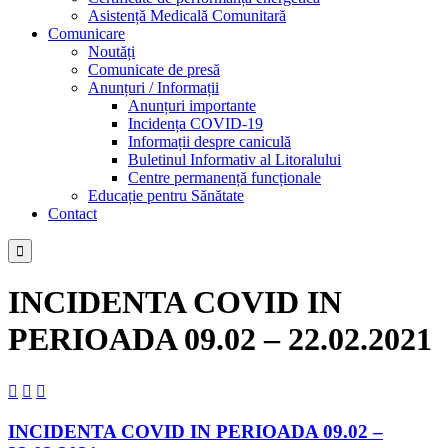
Asistență Medicală Comunitară
Comunicare
Noutăți
Comunicate de presă
Anunțuri / Informații
Anunțuri importante
Incidența COVID-19
Informații despre caniculă
Buletinul Informativ al Litoralului
Centre permanență funcționale
Educație pentru Sănătate
Contact

INCIDENTA COVID IN
PERIOADA 09.02 – 22.02.2021



INCIDENTA COVID IN PERIOADA 09.02 –