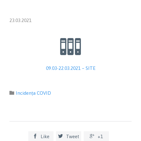
23.03.2021

09.03-22.03.2021 – SITE
Category

Incidența COVID



Like
Tweet
+1