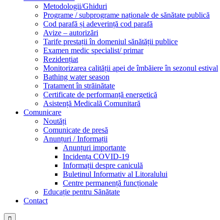
Metodologii/Ghiduri
Programe / subprograme naționale de sănătate publică
Cod parafă și adeverință cod parafă
Avize – autorizări
Tarife prestații în domeniul sănătății publice
Examen medic specialist/ primar
Rezidențiat
Monitorizarea calității apei de îmbăiere în sezonul estival
Bathing water season
Tratament în străinătate
Certificate de performanță energetică
Asistență Medicală Comunitară
Comunicare
Noutăți
Comunicate de presă
Anunțuri / Informații
Anunțuri importante
Incidența COVID-19
Informații despre caniculă
Buletinul Informativ al Litoralului
Centre permanență funcționale
Educație pentru Sănătate
Contact
