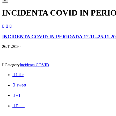
INCIDENTA COVID IN PERIOAD



INCIDENTA COVID IN PERIOADA 12.11.-25.11.20
26.11.2020

Category
Incidența COVID

Like

Tweet

+1

Pin it