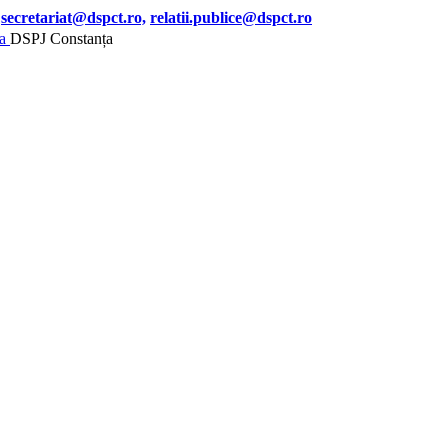
secretariat@dspct.ro,
relatii.publice@dspct.ro
DSPJ Constanța