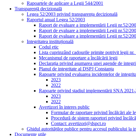
Rapoartele de aplicare a Legii 544/2001
Transparență decizională
Legea 52/2003 privind transparența decizională
Raportul anual Legea 52/2003
Raport de evaluare a implementării Legii nr.52/20
Raport de evaluare a implementării Legii nr.52/20
Raport de evaluare a implementării Legii nr.52/20
Integritatea instituțională
Codul etic
Lista cuprinzând cadourile primite potrivit legii nr
Mecanismul de raportare a încălcării legii
Declarația privind asumarea unei agende de integrit
Planul de integritate al DSPJ Constanța
Rapoarte privind evaluarea incidentelor de integrit
2023
2022
Rapoarte privind stadiul implementării SNA 2021
2023
2022
Avertizori în interes public
Formular de raportare privind încălcări ale le
Procedură de sistem raportori privind încălcăr
Contact: avertizori@dspct.ro
Ghidul autorităților publice pentru accesul publicului la 
Documente utile