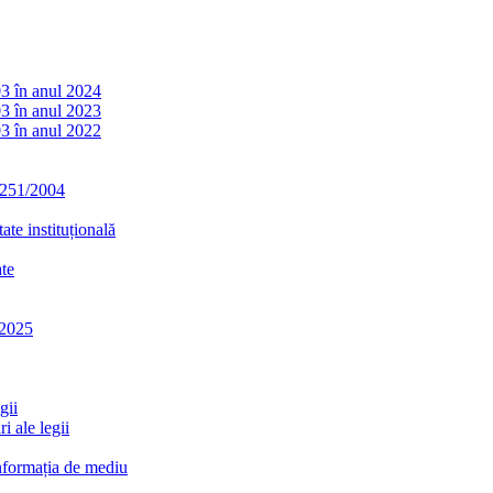
03 în anul 2024
03 în anul 2023
03 în anul 2022
. 251/2004
ate instituțională
ate
-2025
gii
i ale legii
informația de mediu