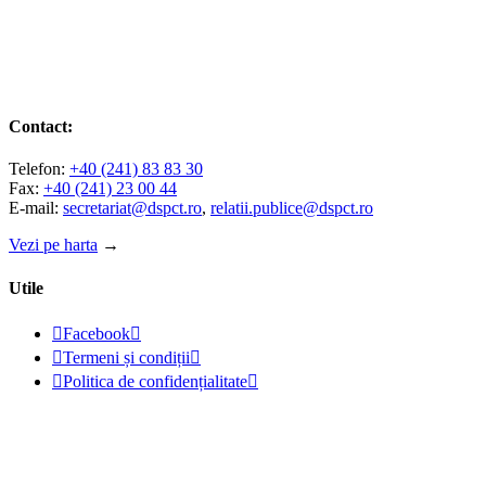
Contact:
Telefon:
+40 (241) 83 83 30
Fax:
+40 (241) 23 00 44
E-mail:
secretariat@dspct.ro
,
relatii.publice@dspct.ro
Vezi pe harta
→
Utile

Facebook


Termeni și condiții


Politica de confidențialitate

© 2023 - DSPJ Constanța