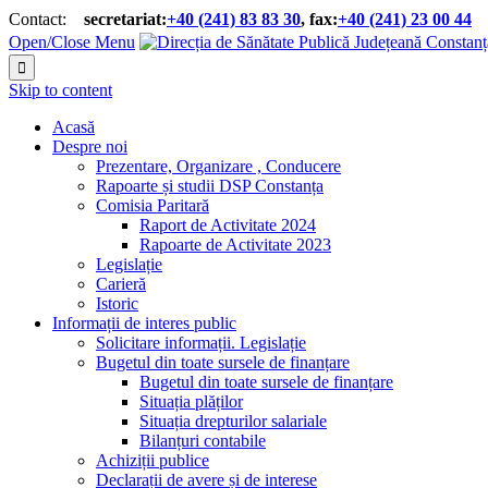
Contact:
secretariat:
+40 (241) 83 83 30
, fax:
+40 (241) 23 00 44


Open/Close Menu

Skip to content
Acasă
Despre noi
Prezentare, Organizare , Conducere
Rapoarte și studii DSP Constanța
Comisia Paritară
Raport de Activitate 2024
Rapoarte de Activitate 2023
Legislație
Carieră
Istoric
Informații de interes public
Solicitare informații. Legislație
Bugetul din toate sursele de finanțare
Bugetul din toate sursele de finanțare
Situația plăților
Situația drepturilor salariale
Bilanțuri contabile
Achiziții publice
Declarații de avere și de interese