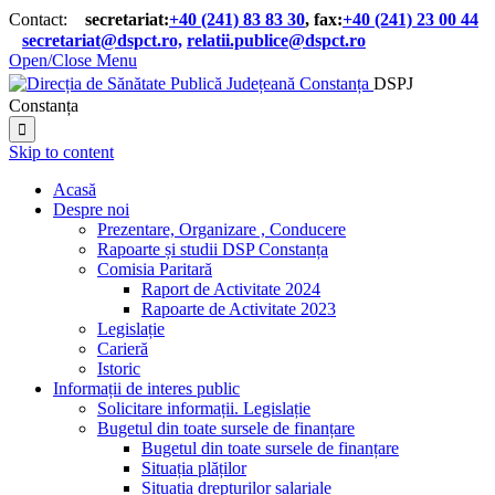
Contact:
secretariat:
+40 (241) 83 83 30
, fax:
+40 (241) 23 00 44

secretariat@dspct.ro,
relatii.publice@dspct.ro

Open/Close Menu
DSPJ
Constanța

Skip to content
Acasă
Despre noi
Prezentare, Organizare , Conducere
Rapoarte și studii DSP Constanța
Comisia Paritară
Raport de Activitate 2024
Rapoarte de Activitate 2023
Legislație
Carieră
Istoric
Informații de interes public
Solicitare informații. Legislație
Bugetul din toate sursele de finanțare
Bugetul din toate sursele de finanțare
Situația plăților
Situația drepturilor salariale