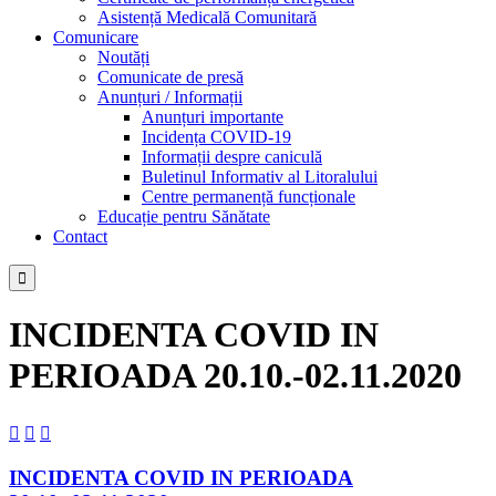
Asistență Medicală Comunitară
Comunicare
Noutăți
Comunicate de presă
Anunțuri / Informații
Anunțuri importante
Incidența COVID-19
Informații despre caniculă
Buletinul Informativ al Litoralului
Centre permanență funcționale
Educație pentru Sănătate
Contact

INCIDENTA COVID IN
PERIOADA 20.10.-02.11.2020



INCIDENTA COVID IN PERIOADA