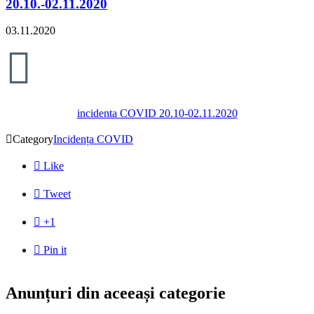
20.10.-02.11.2020
03.11.2020

incidenta COVID 20.10-02.11.2020

Category
Incidența COVID

Like

Tweet

+1

Pin it
Anunțuri din aceeași categorie