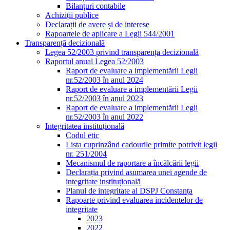
Bilanțuri contabile
Achiziții publice
Declarații de avere și de interese
Rapoartele de aplicare a Legii 544/2001
Transparență decizională
Legea 52/2003 privind transparența decizională
Raportul anual Legea 52/2003
Raport de evaluare a implementării Legii
nr.52/2003 în anul 2024
Raport de evaluare a implementării Legii
nr.52/2003 în anul 2023
Raport de evaluare a implementării Legii
nr.52/2003 în anul 2022
Integritatea instituțională
Codul etic
Lista cuprinzând cadourile primite potrivit legii
nr. 251/2004
Mecanismul de raportare a încălcării legii
Declarația privind asumarea unei agende de
integritate instituțională
Planul de integritate al DSPJ Constanța
Rapoarte privind evaluarea incidentelor de
integritate
2023
2022