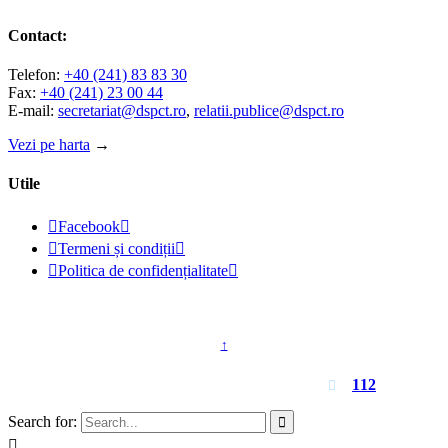
Contact:
Telefon:
+40 (241) 83 83 30
Fax:
+40 (241) 23 00 44
E-mail:
secretariat@dspct.ro
,
relatii.publice@dspct.ro
Vezi pe harta
→
Utile

Facebook


Termeni și condiții


Politica de confidențialitate

© 2023 - DSPJ Constanța
↑
Pentru urgențe apelați
112

Search for:

