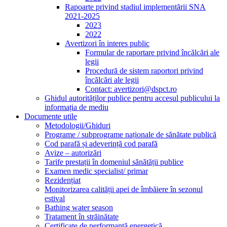
Rapoarte privind stadiul implementării SNA
2021-2025
2023
2022
Avertizori în interes public
Formular de raportare privind încălcări ale
legii
Procedură de sistem raportori privind
încălcări ale legii
Contact: avertizori@dspct.ro
Ghidul autorităților publice pentru accesul publicului la
informația de mediu
Documente utile
Metodologii/Ghiduri
Programe / subprograme naționale de sănătate publică
Cod parafă și adeverință cod parafă
Avize – autorizări
Tarife prestații în domeniul sănătății publice
Examen medic specialist/ primar
Rezidențiat
Monitorizarea calității apei de îmbăiere în sezonul
estival
Bathing water season
Tratament în străinătate
Certificate de performanță energetică