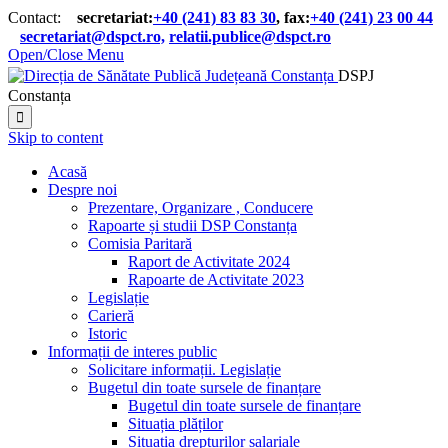
Contact:
secretariat:
+40 (241) 83 83 30
, fax:
+40 (241) 23 00 44

secretariat@dspct.ro,
relatii.publice@dspct.ro

Open/Close Menu
DSPJ
Constanța

Skip to content
Acasă
Despre noi
Prezentare, Organizare , Conducere
Rapoarte și studii DSP Constanța
Comisia Paritară
Raport de Activitate 2024
Rapoarte de Activitate 2023
Legislație
Carieră
Istoric
Informații de interes public
Solicitare informații. Legislație
Bugetul din toate sursele de finanțare
Bugetul din toate sursele de finanțare
Situația plăților
Situația drepturilor salariale