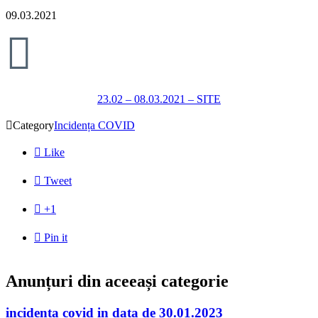
09.03.2021

23.02 – 08.03.2021 – SITE

Category
Incidența COVID

Like

Tweet

+1

Pin it
Anunțuri din aceeași categorie
incidenta covid in data de 30.01.2023