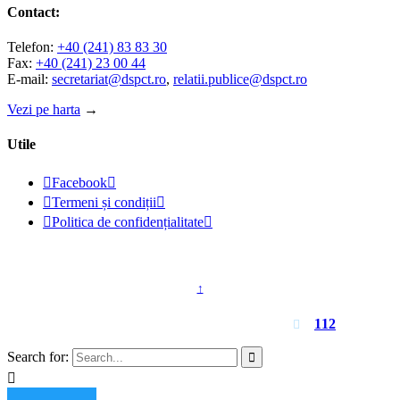
Contact:
Telefon:
+40 (241) 83 83 30
Fax:
+40 (241) 23 00 44
E-mail:
secretariat@dspct.ro
,
relatii.publice@dspct.ro
Vezi pe harta
→
Utile

Facebook


Termeni și condiții


Politica de confidențialitate

© 2023 - DSPJ Constanța
↑
Pentru urgențe apelați
112

Search for:

