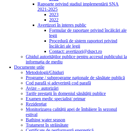
Rapoarte privind stadiul implementării SNA
2021-2025
2023
2022
Avertizori în interes public
Formular de raportare privind încălcări ale
legii
Procedură de sistem raportori privind
încălcări ale legii
Contact: avertizori@dspct.ro
Ghidul autorităților publice pentru accesul publicului la
informația de mediu
Documente utile
Metodologii/Ghiduri
Programe / subprograme naționale de sănătate publică
Cod parafă și adeverință cod parafă
Avize – autorizări
Tarife prestații în domeniul sănătății publice
Examen medic specialist/ primar
Rezidențiat
Monitorizarea calității apei de îmbăiere în sezonul
estival
Bathing water season
Tratament în străinătate
Certificate de performanță energetică