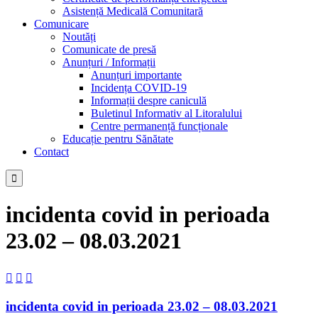
Asistență Medicală Comunitară
Comunicare
Noutăți
Comunicate de presă
Anunțuri / Informații
Anunțuri importante
Incidența COVID-19
Informații despre caniculă
Buletinul Informativ al Litoralului
Centre permanență funcționale
Educație pentru Sănătate
Contact

incidenta covid in perioada
23.02 – 08.03.2021



incidenta covid in perioada 23.02 – 08.03.2021