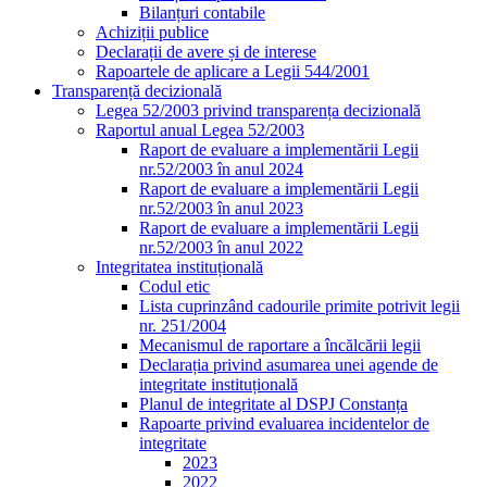
Bilanțuri contabile
Achiziții publice
Declarații de avere și de interese
Rapoartele de aplicare a Legii 544/2001
Transparență decizională
Legea 52/2003 privind transparența decizională
Raportul anual Legea 52/2003
Raport de evaluare a implementării Legii
nr.52/2003 în anul 2024
Raport de evaluare a implementării Legii
nr.52/2003 în anul 2023
Raport de evaluare a implementării Legii
nr.52/2003 în anul 2022
Integritatea instituțională
Codul etic
Lista cuprinzând cadourile primite potrivit legii
nr. 251/2004
Mecanismul de raportare a încălcării legii
Declarația privind asumarea unei agende de
integritate instituțională
Planul de integritate al DSPJ Constanța
Rapoarte privind evaluarea incidentelor de
integritate
2023
2022