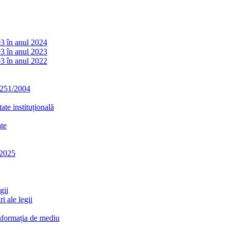
03 în anul 2024
03 în anul 2023
03 în anul 2022
. 251/2004
ate instituțională
ate
-2025
gii
i ale legii
informația de mediu