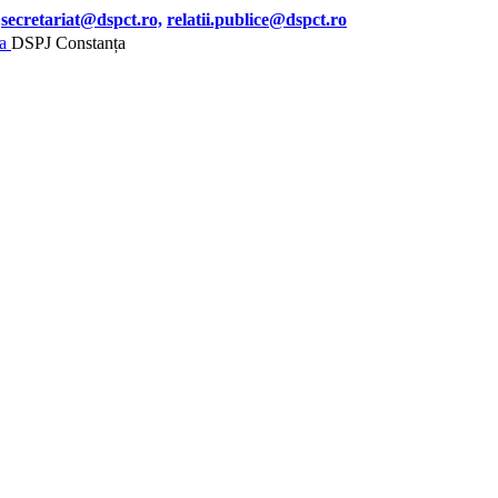
secretariat@dspct.ro,
relatii.publice@dspct.ro
DSPJ Constanța