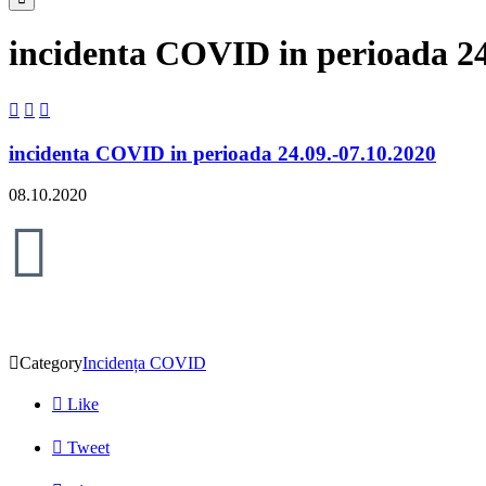
incidenta COVID in perioada 24



incidenta COVID in perioada 24.09.-07.10.2020
08.10.2020


Category
Incidența COVID

Like

Tweet