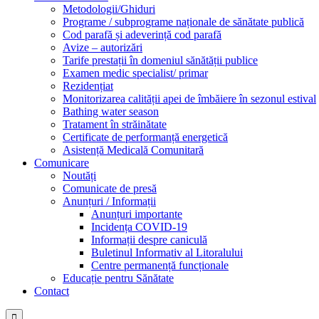
Metodologii/Ghiduri
Programe / subprograme naționale de sănătate publică
Cod parafă și adeverință cod parafă
Avize – autorizări
Tarife prestații în domeniul sănătății publice
Examen medic specialist/ primar
Rezidențiat
Monitorizarea calității apei de îmbăiere în sezonul estival
Bathing water season
Tratament în străinătate
Certificate de performanță energetică
Asistență Medicală Comunitară
Comunicare
Noutăți
Comunicate de presă
Anunțuri / Informații
Anunțuri importante
Incidența COVID-19
Informații despre caniculă
Buletinul Informativ al Litoralului
Centre permanență funcționale
Educație pentru Sănătate
Contact
