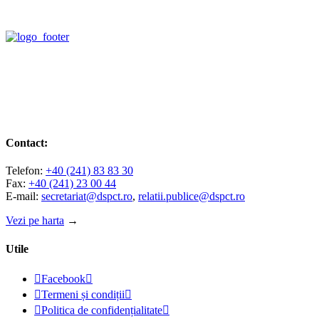
Contact:
Telefon:
+40 (241) 83 83 30
Fax:
+40 (241) 23 00 44
E-mail:
secretariat@dspct.ro
,
relatii.publice@dspct.ro
Vezi pe harta
→
Utile

Facebook


Termeni și condiții


Politica de confidențialitate
