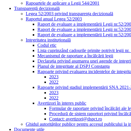
Rapoartele de aplicare a Legii 544/2001
Transparență decizională
Legea 52/2003 privind transparența decizională
Raportul anual Legea 52/2003
Raport de evaluare a implementării Legii nr.52/20
Raport de evaluare a implementării Legii nr.52/20
Raport de evaluare a implementării Legii nr.52/20
Integritatea instituțională
Codul etic
Lista cuprinzând cadourile primite potrivit legii nr
Mecanismul de raportare a încălcării legii
Declarația privind asumarea unei agende de integrit
Planul de integritate al DSPJ Constanța
Rapoarte privind evaluarea incidentelor de integrit
2023
2022
Rapoarte privind stadiul implementării SNA 2021
2023
2022
Avertizori în interes public
Formular de raportare privind încălcări ale le
Procedură de sistem raportori privind încălcăr
Contact: avertizori@dspct.ro
Ghidul autorităților publice pentru accesul publicului la 
Documente utile