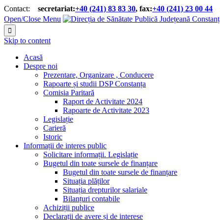
Contact:
secretariat:
+40 (241) 83 83 30
, fax:
+40 (241) 23 00 44


Open/Close Menu

Skip to content
Acasă
Despre noi
Prezentare, Organizare , Conducere
Rapoarte și studii DSP Constanța
Comisia Paritară
Raport de Activitate 2024
Rapoarte de Activitate 2023
Legislație
Carieră
Istoric
Informații de interes public
Solicitare informații. Legislație
Bugetul din toate sursele de finanțare
Bugetul din toate sursele de finanțare
Situația plăților
Situația drepturilor salariale
Bilanțuri contabile
Achiziții publice
Declarații de avere și de interese