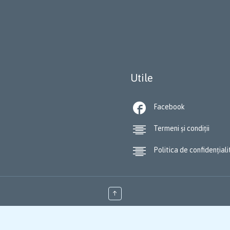
Utile

Facebook

Termeni și condiții

Politica de confidențial
↑