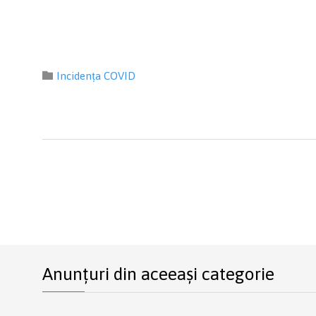
Category

Incidența COVID
Anunțuri din aceeași categorie