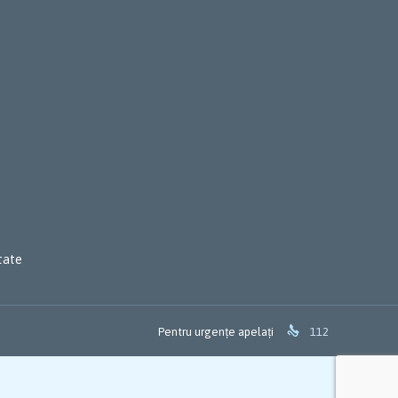
itate

Pentru urgențe apelați
112