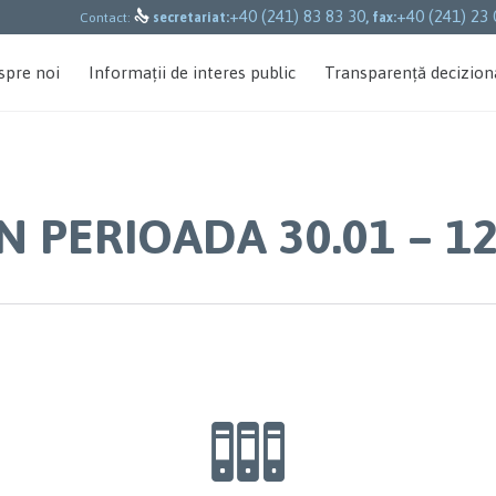
+40 (241) 83 83 30
+40 (241) 23 

Contact:
secretariat:
, fax:
spre noi
Informații de interes public
Transparență decizion
N PERIOADA 30.01 – 12
