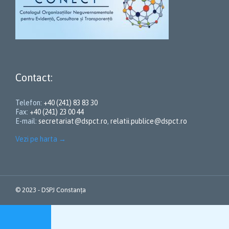
Contact:
Telefon:
+40 (241) 83 83 30
Fax:
+40 (241) 23 00 44
E-mail:
secretariat@dspct.ro
,
relatii.publice@dspct.ro
Vezi pe harta
→
© 2023 - DSPJ Constanța