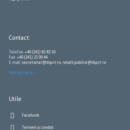
Contact:
Telefon:
+40 (241) 83 83 30
Fax:
+40 (241) 23 00 44
E-mail:
secretariat@dspct.ro
,
relatii.publice@dspct.ro
Vezi pe harta
→
Utile

Facebook

Termeni și condiții