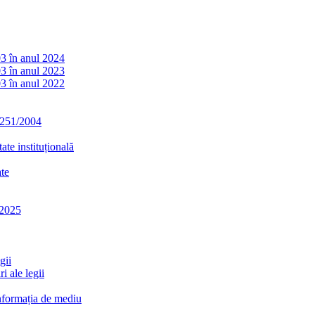
03 în anul 2024
03 în anul 2023
03 în anul 2022
. 251/2004
ate instituțională
ate
-2025
gii
i ale legii
informația de mediu