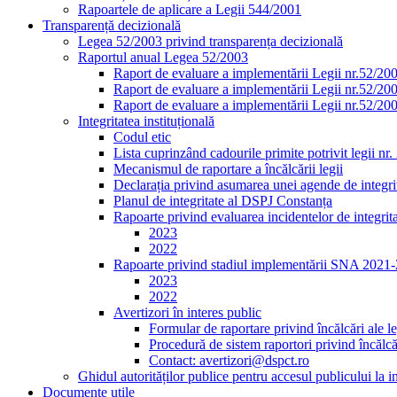
Rapoartele de aplicare a Legii 544/2001
Transparență decizională
Legea 52/2003 privind transparența decizională
Raportul anual Legea 52/2003
Raport de evaluare a implementării Legii nr.52/20
Raport de evaluare a implementării Legii nr.52/20
Raport de evaluare a implementării Legii nr.52/20
Integritatea instituțională
Codul etic
Lista cuprinzând cadourile primite potrivit legii nr
Mecanismul de raportare a încălcării legii
Declarația privind asumarea unei agende de integrit
Planul de integritate al DSPJ Constanța
Rapoarte privind evaluarea incidentelor de integrit
2023
2022
Rapoarte privind stadiul implementării SNA 2021
2023
2022
Avertizori în interes public
Formular de raportare privind încălcări ale le
Procedură de sistem raportori privind încălcăr
Contact: avertizori@dspct.ro
Ghidul autorităților publice pentru accesul publicului la 
Documente utile