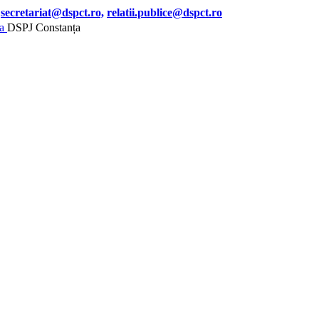
secretariat@dspct.ro,
relatii.publice@dspct.ro
DSPJ Constanța