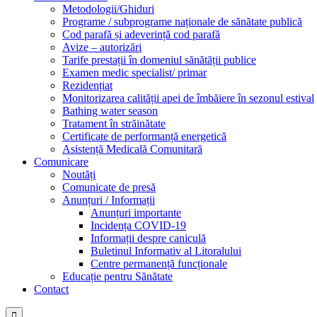
Metodologii/Ghiduri
Programe / subprograme naționale de sănătate publică
Cod parafă și adeverință cod parafă
Avize – autorizări
Tarife prestații în domeniul sănătății publice
Examen medic specialist/ primar
Rezidențiat
Monitorizarea calității apei de îmbăiere în sezonul estival
Bathing water season
Tratament în străinătate
Certificate de performanță energetică
Asistență Medicală Comunitară
Comunicare
Noutăți
Comunicate de presă
Anunțuri / Informații
Anunțuri importante
Incidența COVID-19
Informații despre caniculă
Buletinul Informativ al Litoralului
Centre permanență funcționale
Educație pentru Sănătate
Contact
