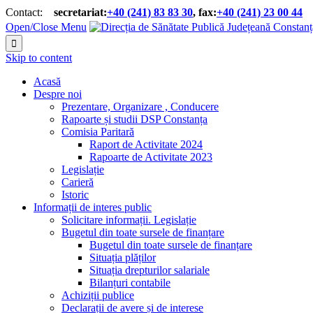
Contact:
secretariat:
+40 (241) 83 83 30
, fax:
+40 (241) 23 00 44


Open/Close Menu

Skip to content
Acasă
Despre noi
Prezentare, Organizare , Conducere
Rapoarte și studii DSP Constanța
Comisia Paritară
Raport de Activitate 2024
Rapoarte de Activitate 2023
Legislație
Carieră
Istoric
Informații de interes public
Solicitare informații. Legislație
Bugetul din toate sursele de finanțare
Bugetul din toate sursele de finanțare
Situația plăților
Situația drepturilor salariale
Bilanțuri contabile
Achiziții publice
Declarații de avere și de interese