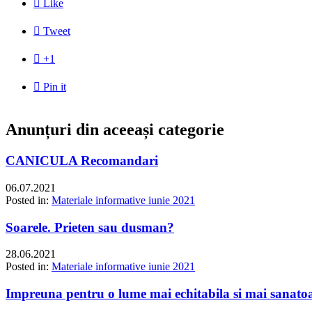

Like

Tweet

+1

Pin it
Anunțuri din aceeași categorie
CANICULA Recomandari
06.07.2021
Posted in:
Materiale informative iunie 2021
Soarele. Prieten sau dusman?
28.06.2021
Posted in:
Materiale informative iunie 2021
Impreuna pentru o lume mai echitabila si mai sanato