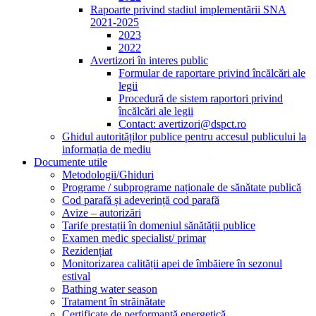
Rapoarte privind stadiul implementării SNA
2021-2025
2023
2022
Avertizori în interes public
Formular de raportare privind încălcări ale
legii
Procedură de sistem raportori privind
încălcări ale legii
Contact: avertizori@dspct.ro
Ghidul autorităților publice pentru accesul publicului la
informația de mediu
Documente utile
Metodologii/Ghiduri
Programe / subprograme naționale de sănătate publică
Cod parafă și adeverință cod parafă
Avize – autorizări
Tarife prestații în domeniul sănătății publice
Examen medic specialist/ primar
Rezidențiat
Monitorizarea calității apei de îmbăiere în sezonul
estival
Bathing water season
Tratament în străinătate
Certificate de performanță energetică