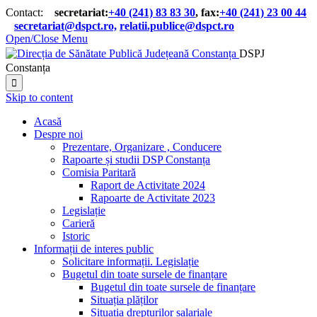
Contact:
secretariat:
+40 (241) 83 83 30
, fax:
+40 (241) 23 00 44

secretariat@dspct.ro,
relatii.publice@dspct.ro

Open/Close Menu
DSPJ
Constanța

Skip to content
Acasă
Despre noi
Prezentare, Organizare , Conducere
Rapoarte și studii DSP Constanța
Comisia Paritară
Raport de Activitate 2024
Rapoarte de Activitate 2023
Legislație
Carieră
Istoric
Informații de interes public
Solicitare informații. Legislație
Bugetul din toate sursele de finanțare
Bugetul din toate sursele de finanțare
Situația plăților
Situația drepturilor salariale