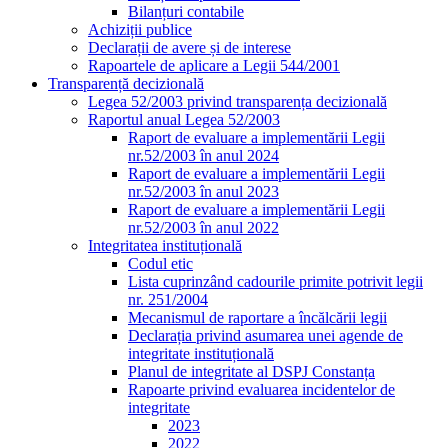
Bilanțuri contabile
Achiziții publice
Declarații de avere și de interese
Rapoartele de aplicare a Legii 544/2001
Transparență decizională
Legea 52/2003 privind transparența decizională
Raportul anual Legea 52/2003
Raport de evaluare a implementării Legii
nr.52/2003 în anul 2024
Raport de evaluare a implementării Legii
nr.52/2003 în anul 2023
Raport de evaluare a implementării Legii
nr.52/2003 în anul 2022
Integritatea instituțională
Codul etic
Lista cuprinzând cadourile primite potrivit legii
nr. 251/2004
Mecanismul de raportare a încălcării legii
Declarația privind asumarea unei agende de
integritate instituțională
Planul de integritate al DSPJ Constanța
Rapoarte privind evaluarea incidentelor de
integritate
2023
2022