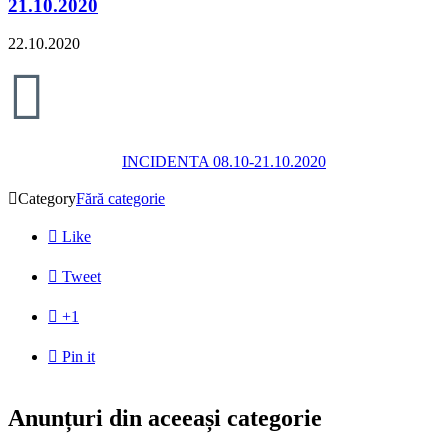
21.10.2020
22.10.2020

INCIDENTA 08.10-21.10.2020

Category
Fără categorie

Like

Tweet

+1

Pin it
Anunțuri din aceeași categorie