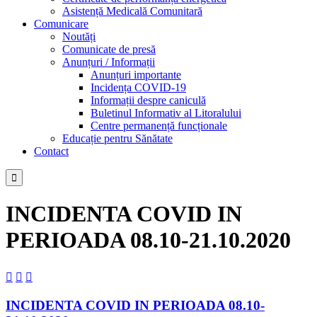
Asistență Medicală Comunitară
Comunicare
Noutăți
Comunicate de presă
Anunțuri / Informații
Anunțuri importante
Incidența COVID-19
Informații despre caniculă
Buletinul Informativ al Litoralului
Centre permanență funcționale
Educație pentru Sănătate
Contact

INCIDENTA COVID IN
PERIOADA 08.10-21.10.2020



INCIDENTA COVID IN PERIOADA 08.10-