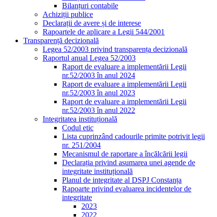
Bilanțuri contabile
Achiziții publice
Declarații de avere și de interese
Rapoartele de aplicare a Legii 544/2001
Transparență decizională
Legea 52/2003 privind transparența decizională
Raportul anual Legea 52/2003
Raport de evaluare a implementării Legii
nr.52/2003 în anul 2024
Raport de evaluare a implementării Legii
nr.52/2003 în anul 2023
Raport de evaluare a implementării Legii
nr.52/2003 în anul 2022
Integritatea instituțională
Codul etic
Lista cuprinzând cadourile primite potrivit legii
nr. 251/2004
Mecanismul de raportare a încălcării legii
Declarația privind asumarea unei agende de
integritate instituțională
Planul de integritate al DSPJ Constanța
Rapoarte privind evaluarea incidentelor de
integritate
2023
2022