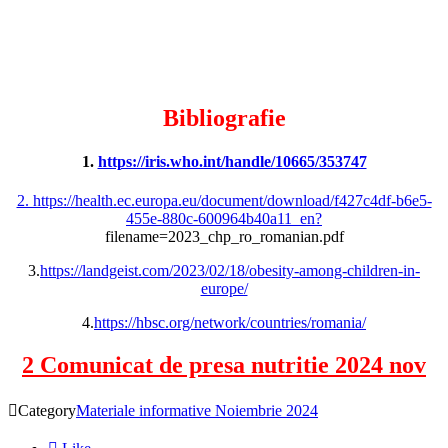
Bibliografie
1.
https://iris.who.int/handle/10665/353747
2. https://health.ec.europa.eu/document/download/f427c4df-b6e5-
455e-880c-600964b40a11_en?
filename=2023_chp_ro_romanian.pdf
3.
https://landgeist.com/2023/02/18/obesity-among-children-in-
europe/
4.
https://hbsc.org/network/countries/romania/
2 Comunicat de presa nutritie 2024 nov

Category
Materiale informative Noiembrie 2024