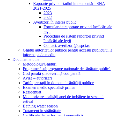
Rapoarte privind stadiul implementării SNA
2021-2025
2023
2022
Avertizori în interes public
Formular de raportare privind încălcări ale
legii
Procedură de sistem raportori privind
încălcări ale legii
Contact: avertizori@dspct.ro
Ghidul autorităților publice pentru accesul publicului la
informația de mediu
Documente utile
Metodologii/Ghiduri
Programe / subprograme naționale de sănătate publică
Cod parafă și adeverință cod parafă
Avize – autorizări
Tarife prestații în domeniul sănătății publice
Examen medic specialist/ primar
Rezidențiat
Monitorizarea calității apei de îmbăiere în sezonul
estival
Bathing water season
Tratament în străinătate
Certificate de performanță energetică