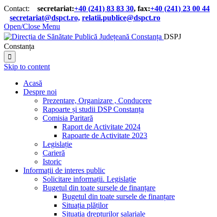
Contact:
secretariat:
+40 (241) 83 83 30
, fax:
+40 (241) 23 00 44

secretariat@dspct.ro,
relatii.publice@dspct.ro

Open/Close Menu
DSPJ
Constanța

Skip to content
Acasă
Despre noi
Prezentare, Organizare , Conducere
Rapoarte și studii DSP Constanța
Comisia Paritară
Raport de Activitate 2024
Rapoarte de Activitate 2023
Legislație
Carieră
Istoric
Informații de interes public
Solicitare informații. Legislație
Bugetul din toate sursele de finanțare
Bugetul din toate sursele de finanțare
Situația plăților
Situația drepturilor salariale