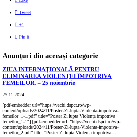

Like

Tweet

+1

Pin it
Anunțuri din aceeași categorie
ZIUA INTERNAŢIONALĂ PENTRU
ELIMINAREA VIOLENŢEI ÎMPOTRIVA
FEMEILOR. – 25 noiembrie
25.11.2024
[pdf-embedder url=”https://vechi.dspct.ro/wp-
content/uploads/2024/11/Poster-Zi-lupta-Violenta-impotriva-
femeilor_1-1.pdf” title=”Poster Zi lupta Violența impotriva
femeilor_1-1″] [pdf-embedder url=”https://vechi.dspct.ro/wp-
content/uploads/2024/11/Poster-Zi-lupta-Violenta-impotriva-
femeilor_2.pdf” title=”Poster Zi lupta Violența impotriva…