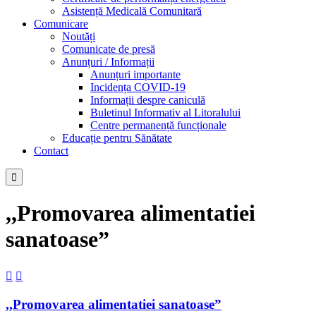
Asistență Medicală Comunitară
Comunicare
Noutăți
Comunicate de presă
Anunțuri / Informații
Anunțuri importante
Incidența COVID-19
Informații despre caniculă
Buletinul Informativ al Litoralului
Centre permanență funcționale
Educație pentru Sănătate
Contact

,,Promovarea alimentatiei
sanatoase”


,,Promovarea alimentatiei sanatoase”