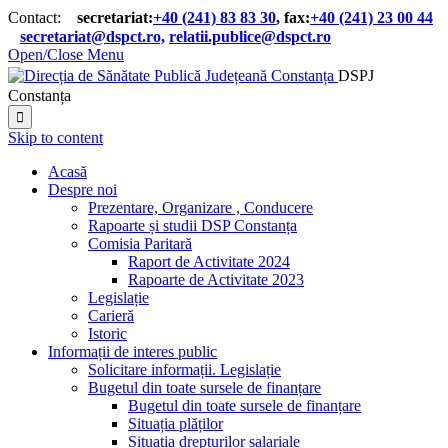
Contact:
secretariat:
+40 (241) 83 83 30
, fax:
+40 (241) 23 00 44

secretariat@dspct.ro,
relatii.publice@dspct.ro

Open/Close Menu
DSPJ
Constanța

Skip to content
Acasă
Despre noi
Prezentare, Organizare , Conducere
Rapoarte și studii DSP Constanța
Comisia Paritară
Raport de Activitate 2024
Rapoarte de Activitate 2023
Legislație
Carieră
Istoric
Informații de interes public
Solicitare informații. Legislație
Bugetul din toate sursele de finanțare
Bugetul din toate sursele de finanțare
Situația plăților
Situația drepturilor salariale