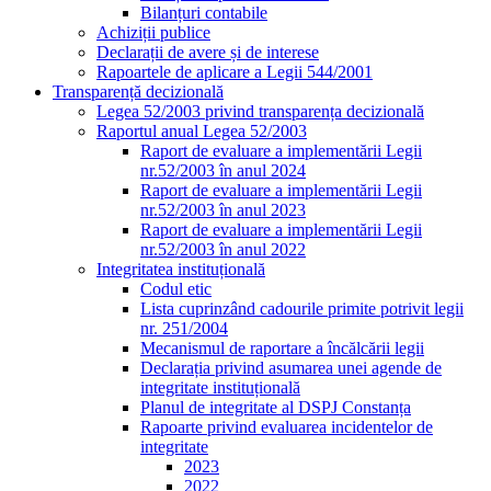
Bilanțuri contabile
Achiziții publice
Declarații de avere și de interese
Rapoartele de aplicare a Legii 544/2001
Transparență decizională
Legea 52/2003 privind transparența decizională
Raportul anual Legea 52/2003
Raport de evaluare a implementării Legii
nr.52/2003 în anul 2024
Raport de evaluare a implementării Legii
nr.52/2003 în anul 2023
Raport de evaluare a implementării Legii
nr.52/2003 în anul 2022
Integritatea instituțională
Codul etic
Lista cuprinzând cadourile primite potrivit legii
nr. 251/2004
Mecanismul de raportare a încălcării legii
Declarația privind asumarea unei agende de
integritate instituțională
Planul de integritate al DSPJ Constanța
Rapoarte privind evaluarea incidentelor de
integritate
2023
2022