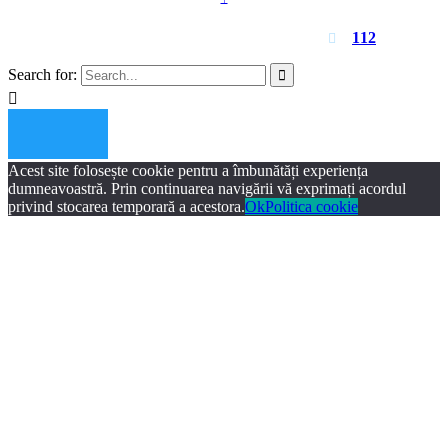
Pentru urgențe apelați
112

Search for:


Acest site folosește cookie pentru a îmbunătăți experiența
dumneavoastră. Prin continuarea navigării vă exprimați acordul
privind stocarea temporară a acestora.
Ok
Politica cookie