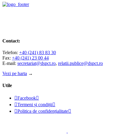
Contact:
Telefon:
+40 (241) 83 83 30
Fax:
+40 (241) 23 00 44
E-mail:
secretariat@dspct.ro
,
relatii.publice@dspct.ro
Vezi pe harta
→
Utile

Facebook


Termeni și condiții


Politica de confidențialitate

© 2023 - DSPJ Constanța
↑