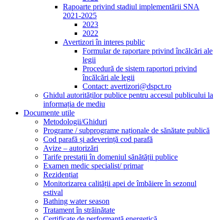
Rapoarte privind stadiul implementării SNA
2021-2025
2023
2022
Avertizori în interes public
Formular de raportare privind încălcări ale
legii
Procedură de sistem raportori privind
încălcări ale legii
Contact: avertizori@dspct.ro
Ghidul autorităților publice pentru accesul publicului la
informația de mediu
Documente utile
Metodologii/Ghiduri
Programe / subprograme naționale de sănătate publică
Cod parafă și adeverință cod parafă
Avize – autorizări
Tarife prestații în domeniul sănătății publice
Examen medic specialist/ primar
Rezidențiat
Monitorizarea calității apei de îmbăiere în sezonul
estival
Bathing water season
Tratament în străinătate
Certificate de performanță energetică