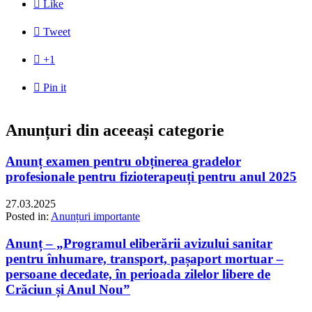

Like

Tweet

+1

Pin it
Anunțuri din aceeași categorie
Anunț examen pentru obținerea gradelor
profesionale pentru fizioterapeuți pentru anul 2025
27.03.2025
Posted in:
Anunțuri importante
Anunț – „Programul eliberării avizului sanitar
pentru înhumare, transport, pașaport mortuar –
persoane decedate, în perioada zilelor libere de
Crăciun și Anul Nou”