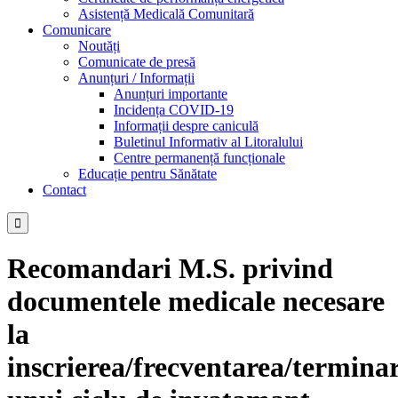
Asistență Medicală Comunitară
Comunicare
Noutăți
Comunicate de presă
Anunțuri / Informații
Anunțuri importante
Incidența COVID-19
Informații despre caniculă
Buletinul Informativ al Litoralului
Centre permanență funcționale
Educație pentru Sănătate
Contact

Recomandari M.S. privind
documentele medicale necesare
la
inscrierea/frecventarea/termina