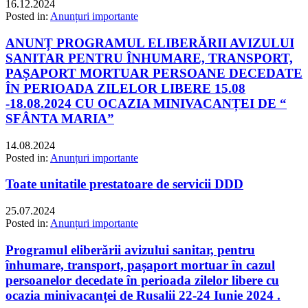
16.12.2024
Posted in:
Anunțuri importante
ANUNȚ PROGRAMUL ELIBERĂRII AVIZULUI
SANITAR PENTRU ÎNHUMARE, TRANSPORT,
PAȘAPORT MORTUAR PERSOANE DECEDATE
ÎN PERIOADA ZILELOR LIBERE 15.08
-18.08.2024 CU OCAZIA MINIVACANȚEI DE “
SFÂNTA MARIA”
14.08.2024
Posted in:
Anunțuri importante
Toate unitatile prestatoare de servicii DDD
25.07.2024
Posted in:
Anunțuri importante
Programul eliberării avizului sanitar, pentru
înhumare, transport, pașaport mortuar în cazul
persoanelor decedate în perioada zilelor libere cu
ocazia minivacanței de Rusalii 22-24 Iunie 2024 .