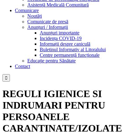
Asistență Medicală Comunitară
Comunicare
Noutăți
Comunicate de presă
Anunțuri / Informații
Anunțuri importante
Incidența COVID-19
Informații despre caniculă
Buletinul Informativ al Litoralului
Centre permanență funcționale
Educație pentru Sănătate
Contact

REGULI IGIENICE SI
INDRUMARI PENTRU
PERSOANELE
CARANTINATE/IZOLATE