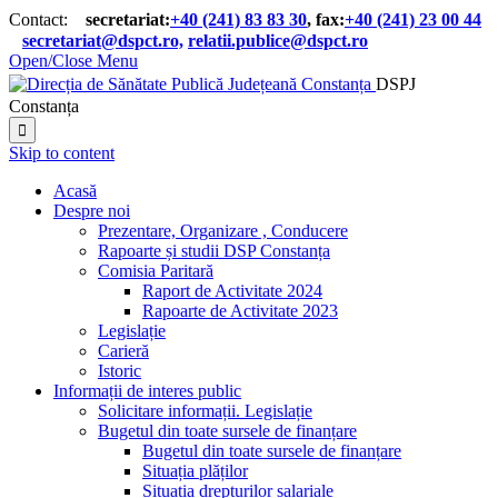
Contact:
secretariat:
+40 (241) 83 83 30
, fax:
+40 (241) 23 00 44

secretariat@dspct.ro,
relatii.publice@dspct.ro

Open/Close Menu
DSPJ
Constanța

Skip to content
Acasă
Despre noi
Prezentare, Organizare , Conducere
Rapoarte și studii DSP Constanța
Comisia Paritară
Raport de Activitate 2024
Rapoarte de Activitate 2023
Legislație
Carieră
Istoric
Informații de interes public
Solicitare informații. Legislație
Bugetul din toate sursele de finanțare
Bugetul din toate sursele de finanțare
Situația plăților
Situația drepturilor salariale