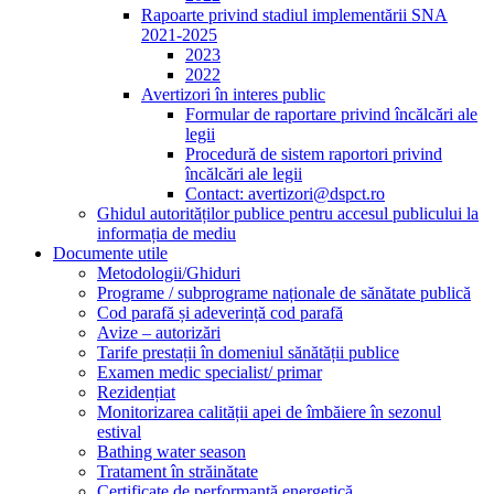
Rapoarte privind stadiul implementării SNA
2021-2025
2023
2022
Avertizori în interes public
Formular de raportare privind încălcări ale
legii
Procedură de sistem raportori privind
încălcări ale legii
Contact: avertizori@dspct.ro
Ghidul autorităților publice pentru accesul publicului la
informația de mediu
Documente utile
Metodologii/Ghiduri
Programe / subprograme naționale de sănătate publică
Cod parafă și adeverință cod parafă
Avize – autorizări
Tarife prestații în domeniul sănătății publice
Examen medic specialist/ primar
Rezidențiat
Monitorizarea calității apei de îmbăiere în sezonul
estival
Bathing water season
Tratament în străinătate
Certificate de performanță energetică