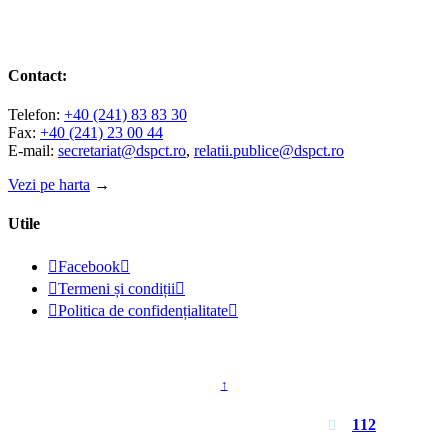
Contact:
Telefon:
+40 (241) 83 83 30
Fax:
+40 (241) 23 00 44
E-mail:
secretariat@dspct.ro
,
relatii.publice@dspct.ro
Vezi pe harta
→
Utile

Facebook


Termeni și condiții


Politica de confidențialitate

© 2023 - DSPJ Constanța
↑
Pentru urgențe apelați
112
