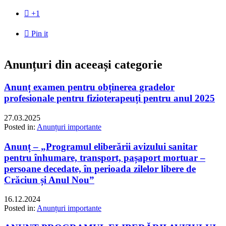

+1

Pin it
Anunțuri din aceeași categorie
Anunț examen pentru obținerea gradelor
profesionale pentru fizioterapeuți pentru anul 2025
27.03.2025
Posted in:
Anunțuri importante
Anunț – „Programul eliberării avizului sanitar
pentru înhumare, transport, pașaport mortuar –
persoane decedate, în perioada zilelor libere de
Crăciun și Anul Nou”
16.12.2024
Posted in:
Anunțuri importante