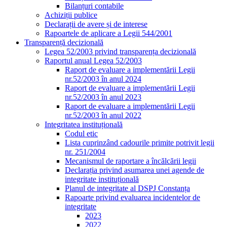
Bilanțuri contabile
Achiziții publice
Declarații de avere și de interese
Rapoartele de aplicare a Legii 544/2001
Transparență decizională
Legea 52/2003 privind transparența decizională
Raportul anual Legea 52/2003
Raport de evaluare a implementării Legii
nr.52/2003 în anul 2024
Raport de evaluare a implementării Legii
nr.52/2003 în anul 2023
Raport de evaluare a implementării Legii
nr.52/2003 în anul 2022
Integritatea instituțională
Codul etic
Lista cuprinzând cadourile primite potrivit legii
nr. 251/2004
Mecanismul de raportare a încălcării legii
Declarația privind asumarea unei agende de
integritate instituțională
Planul de integritate al DSPJ Constanța
Rapoarte privind evaluarea incidentelor de
integritate
2023
2022