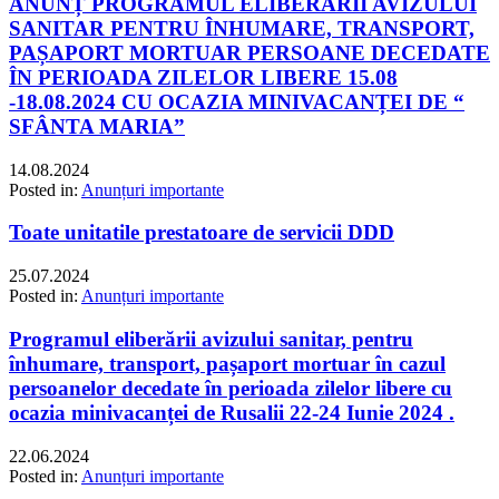
ANUNȚ PROGRAMUL ELIBERĂRII AVIZULUI
SANITAR PENTRU ÎNHUMARE, TRANSPORT,
PAȘAPORT MORTUAR PERSOANE DECEDATE
ÎN PERIOADA ZILELOR LIBERE 15.08
-18.08.2024 CU OCAZIA MINIVACANȚEI DE “
SFÂNTA MARIA”
14.08.2024
Posted in:
Anunțuri importante
Toate unitatile prestatoare de servicii DDD
25.07.2024
Posted in:
Anunțuri importante
Programul eliberării avizului sanitar, pentru
înhumare, transport, pașaport mortuar în cazul
persoanelor decedate în perioada zilelor libere cu
ocazia minivacanței de Rusalii 22-24 Iunie 2024 .
22.06.2024
Posted in:
Anunțuri importante