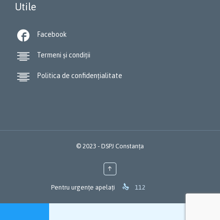
Utile

Facebook

Termeni și condiții

Politica de confidențialitate
© 2023 - DSPJ Constanța
↑

Pentru urgențe apelați
112