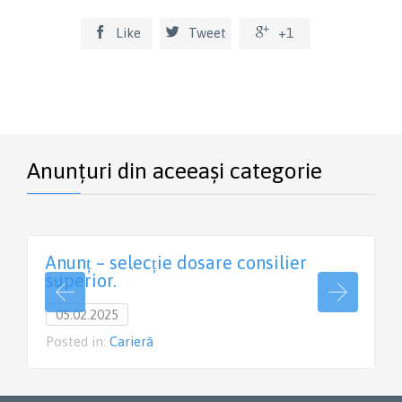



Like
Tweet
+1
Anunțuri din aceeași categorie
Anunț – selecție dosare consilier
superior.
05.02.2025
Posted in:
Carieră