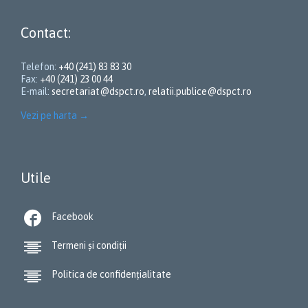
Contact:
Telefon:
+40 (241) 83 83 30
Fax:
+40 (241) 23 00 44
E-mail:
secretariat@dspct.ro
,
relatii.publice@dspct.ro
Vezi pe harta
→
Utile

Facebook

Termeni și condiții

Politica de confidențialitate