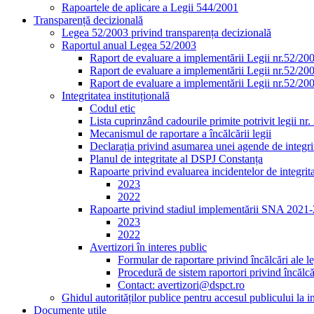
Rapoartele de aplicare a Legii 544/2001
Transparență decizională
Legea 52/2003 privind transparența decizională
Raportul anual Legea 52/2003
Raport de evaluare a implementării Legii nr.52/20
Raport de evaluare a implementării Legii nr.52/20
Raport de evaluare a implementării Legii nr.52/20
Integritatea instituțională
Codul etic
Lista cuprinzând cadourile primite potrivit legii nr
Mecanismul de raportare a încălcării legii
Declarația privind asumarea unei agende de integrit
Planul de integritate al DSPJ Constanța
Rapoarte privind evaluarea incidentelor de integrit
2023
2022
Rapoarte privind stadiul implementării SNA 2021
2023
2022
Avertizori în interes public
Formular de raportare privind încălcări ale le
Procedură de sistem raportori privind încălcăr
Contact: avertizori@dspct.ro
Ghidul autorităților publice pentru accesul publicului la 
Documente utile