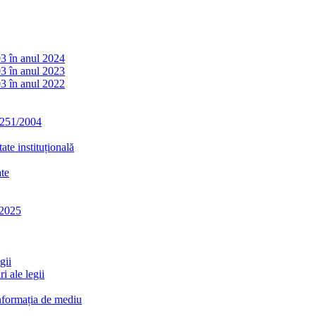
03 în anul 2024
03 în anul 2023
03 în anul 2022
. 251/2004
ate instituțională
ate
-2025
gii
i ale legii
informația de mediu