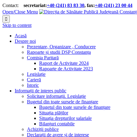
Contact:
secretariat:
+40 (241) 83 83 30
, fax:
+40 (241) 23 00 44


Open/Close Menu

Skip to content
Acasă
Despre noi
Prezentare, Organizare , Conducere
Rapoarte și studii DSP Constanța
Comisia Paritară
Raport de Activitate 2024
Rapoarte de Activitate 2023
Legislație
Carieră
Istoric
Informații de interes public
Solicitare informații. Legislație
Bugetul din toate sursele de finanțare
Bugetul din toate sursele de finanțare
Situația plăților
Situația drepturilor salariale
Bilanțuri contabile
Achiziții publice
Declarații de avere și de interese