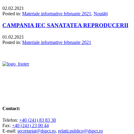
02.02.2021
Posted in:
Materiale informative februarie 2021
,
Noutăți
CAMPANIA IEC SANATATEA REPRODUCERII
01.02.2021
Posted in:
Materiale informative februarie 2021
Contact:
Telefon:
+40 (241) 83 83 30
Fax:
+40 (241) 23 00 44
E-mail:
secretariat@dspct.ro
,
relatii.publice@dspct.ro