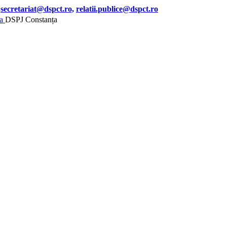
secretariat@dspct.ro,
relatii.publice@dspct.ro
DSPJ Constanța