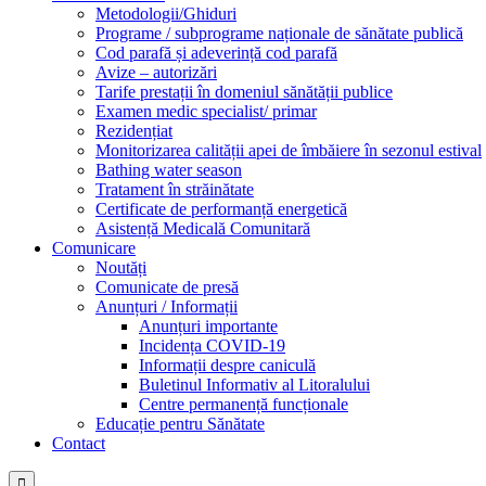
Metodologii/Ghiduri
Programe / subprograme naționale de sănătate publică
Cod parafă și adeverință cod parafă
Avize – autorizări
Tarife prestații în domeniul sănătății publice
Examen medic specialist/ primar
Rezidențiat
Monitorizarea calității apei de îmbăiere în sezonul estival
Bathing water season
Tratament în străinătate
Certificate de performanță energetică
Asistență Medicală Comunitară
Comunicare
Noutăți
Comunicate de presă
Anunțuri / Informații
Anunțuri importante
Incidența COVID-19
Informații despre caniculă
Buletinul Informativ al Litoralului
Centre permanență funcționale
Educație pentru Sănătate
Contact
