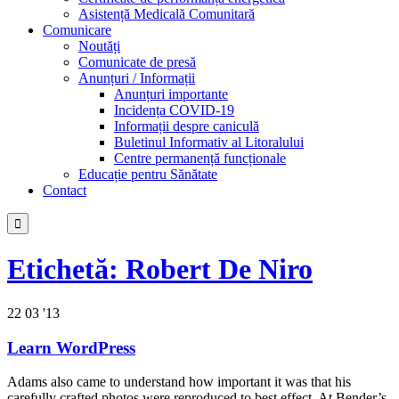
Asistență Medicală Comunitară
Comunicare
Noutăți
Comunicate de presă
Anunțuri / Informații
Anunțuri importante
Incidența COVID-19
Informații despre caniculă
Buletinul Informativ al Litoralului
Centre permanență funcționale
Educație pentru Sănătate
Contact

Etichetă:
Robert De Niro
22
03 '13
Learn WordPress
Adams also came to understand how important it was that his
carefully crafted photos were reproduced to best effect. At Bender’s