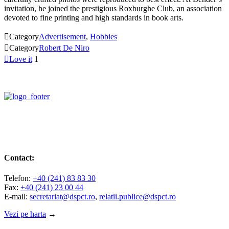
invitation, he joined the prestigious Roxburghe Club, an association
devoted to fine printing and high standards in book arts.

Category
Advertisement
,
Hobbies

Category
Robert De Niro

Love it
1
Contact:
Telefon:
+40 (241) 83 83 30
Fax:
+40 (241) 23 00 44
E-mail:
secretariat@dspct.ro
,
relatii.publice@dspct.ro
Vezi pe harta
→