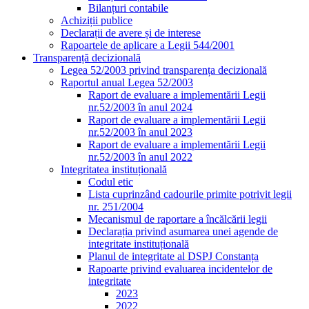
Bilanțuri contabile
Achiziții publice
Declarații de avere și de interese
Rapoartele de aplicare a Legii 544/2001
Transparență decizională
Legea 52/2003 privind transparența decizională
Raportul anual Legea 52/2003
Raport de evaluare a implementării Legii
nr.52/2003 în anul 2024
Raport de evaluare a implementării Legii
nr.52/2003 în anul 2023
Raport de evaluare a implementării Legii
nr.52/2003 în anul 2022
Integritatea instituțională
Codul etic
Lista cuprinzând cadourile primite potrivit legii
nr. 251/2004
Mecanismul de raportare a încălcării legii
Declarația privind asumarea unei agende de
integritate instituțională
Planul de integritate al DSPJ Constanța
Rapoarte privind evaluarea incidentelor de
integritate
2023
2022