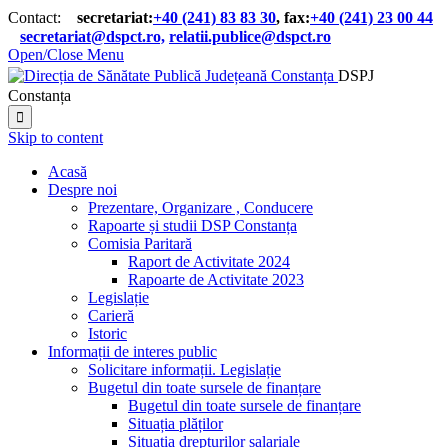
Contact:
secretariat:
+40 (241) 83 83 30
, fax:
+40 (241) 23 00 44

secretariat@dspct.ro,
relatii.publice@dspct.ro

Open/Close Menu
DSPJ
Constanța

Skip to content
Acasă
Despre noi
Prezentare, Organizare , Conducere
Rapoarte și studii DSP Constanța
Comisia Paritară
Raport de Activitate 2024
Rapoarte de Activitate 2023
Legislație
Carieră
Istoric
Informații de interes public
Solicitare informații. Legislație
Bugetul din toate sursele de finanțare
Bugetul din toate sursele de finanțare
Situația plăților
Situația drepturilor salariale