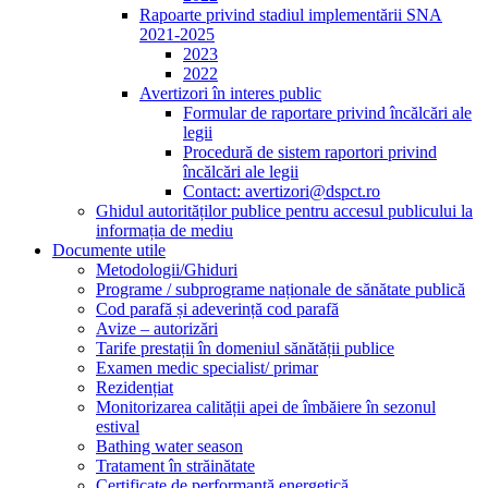
Rapoarte privind stadiul implementării SNA
2021-2025
2023
2022
Avertizori în interes public
Formular de raportare privind încălcări ale
legii
Procedură de sistem raportori privind
încălcări ale legii
Contact: avertizori@dspct.ro
Ghidul autorităților publice pentru accesul publicului la
informația de mediu
Documente utile
Metodologii/Ghiduri
Programe / subprograme naționale de sănătate publică
Cod parafă și adeverință cod parafă
Avize – autorizări
Tarife prestații în domeniul sănătății publice
Examen medic specialist/ primar
Rezidențiat
Monitorizarea calității apei de îmbăiere în sezonul
estival
Bathing water season
Tratament în străinătate
Certificate de performanță energetică