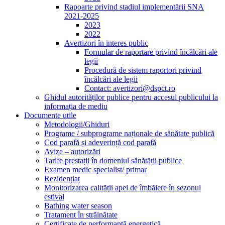
Rapoarte privind stadiul implementării SNA
2021-2025
2023
2022
Avertizori în interes public
Formular de raportare privind încălcări ale
legii
Procedură de sistem raportori privind
încălcări ale legii
Contact: avertizori@dspct.ro
Ghidul autorităților publice pentru accesul publicului la
informația de mediu
Documente utile
Metodologii/Ghiduri
Programe / subprograme naționale de sănătate publică
Cod parafă și adeverință cod parafă
Avize – autorizări
Tarife prestații în domeniul sănătății publice
Examen medic specialist/ primar
Rezidențiat
Monitorizarea calității apei de îmbăiere în sezonul
estival
Bathing water season
Tratament în străinătate
Certificate de performanță energetică