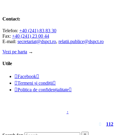
Contact:
Telefon:
+40 (241) 83 83 30
Fax:
+40 (241) 23 00 44
E-mail:
secretariat@dspct.ro
,
relatii.publice@dspct.ro
Vezi pe harta
→
Utile

Facebook


Termeni și condiții


Politica de confidențialitate

© 2023 - DSPJ Constanța
↑
Pentru urgențe apelați
112
