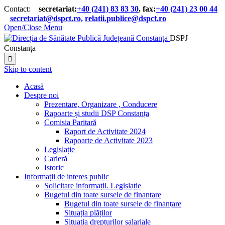
Contact:
secretariat:
+40 (241) 83 83 30
, fax:
+40 (241) 23 00 44

secretariat@dspct.ro,
relatii.publice@dspct.ro

Open/Close Menu
DSPJ
Constanța

Skip to content
Acasă
Despre noi
Prezentare, Organizare , Conducere
Rapoarte și studii DSP Constanța
Comisia Paritară
Raport de Activitate 2024
Rapoarte de Activitate 2023
Legislație
Carieră
Istoric
Informații de interes public
Solicitare informații. Legislație
Bugetul din toate sursele de finanțare
Bugetul din toate sursele de finanțare
Situația plăților
Situația drepturilor salariale