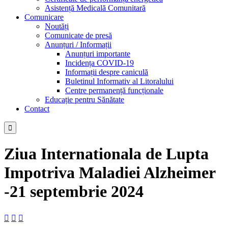
Asistență Medicală Comunitară
Comunicare
Noutăți
Comunicate de presă
Anunțuri / Informații
Anunțuri importante
Incidența COVID-19
Informații despre caniculă
Buletinul Informativ al Litoralului
Centre permanență funcționale
Educație pentru Sănătate
Contact

Ziua Internationala de Lupta
Impotriva Maladiei Alzheimer
-21 septembrie 2024


