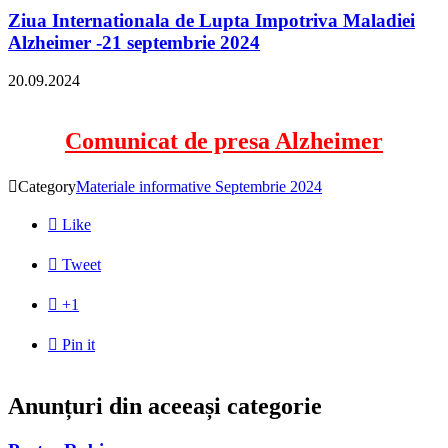
Ziua Internationala de Lupta Impotriva Maladiei
Alzheimer -21 septembrie 2024
20.09.2024
Comunicat de presa Alzheimer

Category
Materiale informative Septembrie 2024

Like

Tweet

+1

Pin it
Anunțuri din aceeași categorie