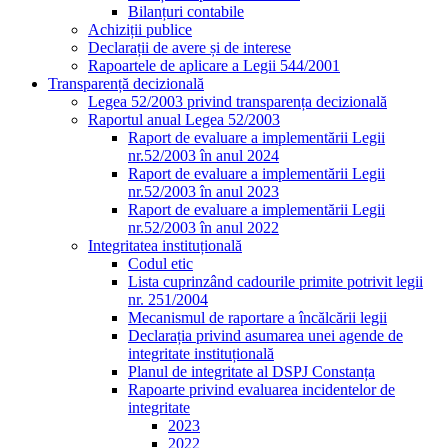
Bilanțuri contabile
Achiziții publice
Declarații de avere și de interese
Rapoartele de aplicare a Legii 544/2001
Transparență decizională
Legea 52/2003 privind transparența decizională
Raportul anual Legea 52/2003
Raport de evaluare a implementării Legii
nr.52/2003 în anul 2024
Raport de evaluare a implementării Legii
nr.52/2003 în anul 2023
Raport de evaluare a implementării Legii
nr.52/2003 în anul 2022
Integritatea instituțională
Codul etic
Lista cuprinzând cadourile primite potrivit legii
nr. 251/2004
Mecanismul de raportare a încălcării legii
Declarația privind asumarea unei agende de
integritate instituțională
Planul de integritate al DSPJ Constanța
Rapoarte privind evaluarea incidentelor de
integritate
2023
2022