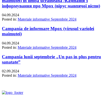
maimutei) in limba ucraineană /Кампанія з
інформування про Mpox (вірус мавпячої віспи)
04.09.2024
Posted in:
Materiale informative Septembrie 2024
Campania de informare Mpox (virusul variolei
maimutei)
04.09.2024
Posted in:
Materiale informative Septembrie 2024
Campania lunii septembrie „Un pas in plus pentru
sanatate”
02.09.2024
Posted in:
Materiale informative Septembrie 2024