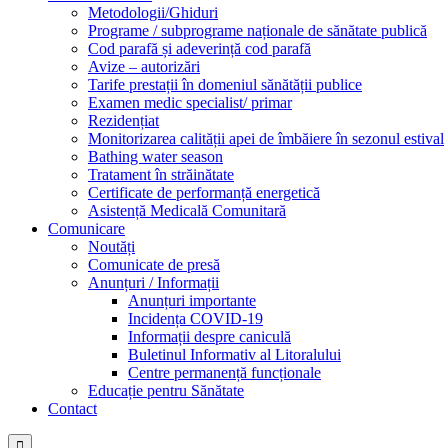
Metodologii/Ghiduri
Programe / subprograme naționale de sănătate publică
Cod parafă și adeverință cod parafă
Avize – autorizări
Tarife prestații în domeniul sănătății publice
Examen medic specialist/ primar
Rezidențiat
Monitorizarea calității apei de îmbăiere în sezonul estival
Bathing water season
Tratament în străinătate
Certificate de performanță energetică
Asistență Medicală Comunitară
Comunicare
Noutăți
Comunicate de presă
Anunțuri / Informații
Anunțuri importante
Incidența COVID-19
Informații despre caniculă
Buletinul Informativ al Litoralului
Centre permanență funcționale
Educație pentru Sănătate
Contact
