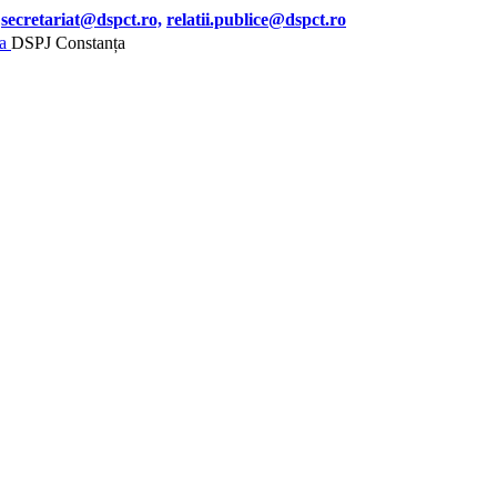
secretariat@dspct.ro,
relatii.publice@dspct.ro
DSPJ Constanța