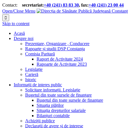
Contact:
secretariat:
+40 (241) 83 83 30
, fax:
+40 (241) 23 00 44


Open/Close Menu

Skip to content
Acasă
Despre noi
Prezentare, Organizare , Conducere
Rapoarte și studii DSP Constanța
Comisia Paritară
Raport de Activitate 2024
Rapoarte de Activitate 2023
Legislație
Carieră
Istoric
Informații de interes public
Solicitare informații. Legislație
Bugetul din toate sursele de finanțare
Bugetul din toate sursele de finanțare
Situația plăților
Situația drepturilor salariale
Bilanțuri contabile
Achiziții publice
Declarații de avere și de interese