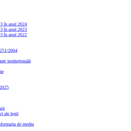
03 în anul 2024
03 în anul 2023
03 în anul 2022
. 251/2004
ate instituțională
ate
-2025
gii
i ale legii
informația de mediu