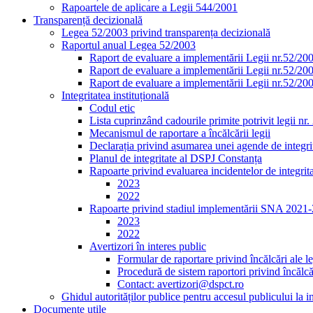
Rapoartele de aplicare a Legii 544/2001
Transparență decizională
Legea 52/2003 privind transparența decizională
Raportul anual Legea 52/2003
Raport de evaluare a implementării Legii nr.52/20
Raport de evaluare a implementării Legii nr.52/20
Raport de evaluare a implementării Legii nr.52/20
Integritatea instituțională
Codul etic
Lista cuprinzând cadourile primite potrivit legii nr
Mecanismul de raportare a încălcării legii
Declarația privind asumarea unei agende de integrit
Planul de integritate al DSPJ Constanța
Rapoarte privind evaluarea incidentelor de integrit
2023
2022
Rapoarte privind stadiul implementării SNA 2021
2023
2022
Avertizori în interes public
Formular de raportare privind încălcări ale le
Procedură de sistem raportori privind încălcăr
Contact: avertizori@dspct.ro
Ghidul autorităților publice pentru accesul publicului la 
Documente utile