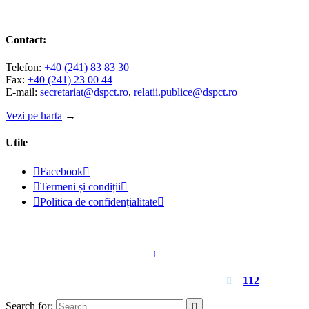
Contact:
Telefon:
+40 (241) 83 83 30
Fax:
+40 (241) 23 00 44
E-mail:
secretariat@dspct.ro
,
relatii.publice@dspct.ro
Vezi pe harta
→
Utile

Facebook


Termeni și condiții


Politica de confidențialitate

© 2023 - DSPJ Constanța
↑
Pentru urgențe apelați
112

Search for:
