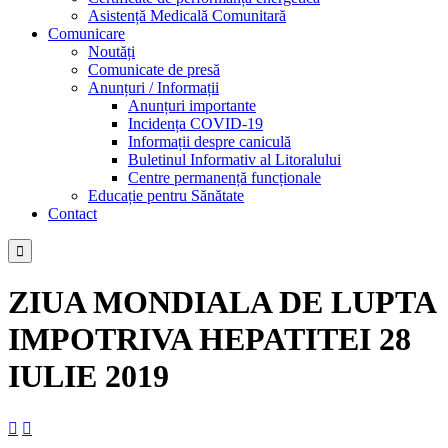
Asistență Medicală Comunitară
Comunicare
Noutăți
Comunicate de presă
Anunțuri / Informații
Anunțuri importante
Incidența COVID-19
Informații despre caniculă
Buletinul Informativ al Litoralului
Centre permanență funcționale
Educație pentru Sănătate
Contact

ZIUA MONDIALA DE LUPTA
IMPOTRIVA HEPATITEI 28
IULIE 2019

