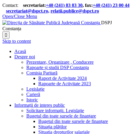
Contact:
secretariat:
+40 (241) 83 83 30
, fax:
+40 (241) 23 00 44

secretariat@dspct.ro,
relatii.publice@dspct.ro

Open/Close Menu
DSPJ
Constanța

Skip to content
Acasă
Despre noi
Prezentare, Organizare , Conducere
Rapoarte și studii DSP Constanța
Comisia Paritară
Raport de Activitate 2024
Rapoarte de Activitate 2023
Legislație
Carieră
Istoric
Informații de interes public
Solicitare informații. Legislație
Bugetul din toate sursele de finanțare
Bugetul din toate sursele de finanțare
Situația plăților
Situația drepturilor salariale