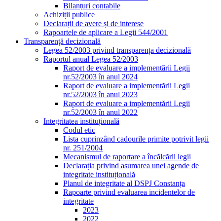
Bilanțuri contabile
Achiziții publice
Declarații de avere și de interese
Rapoartele de aplicare a Legii 544/2001
Transparență decizională
Legea 52/2003 privind transparența decizională
Raportul anual Legea 52/2003
Raport de evaluare a implementării Legii
nr.52/2003 în anul 2024
Raport de evaluare a implementării Legii
nr.52/2003 în anul 2023
Raport de evaluare a implementării Legii
nr.52/2003 în anul 2022
Integritatea instituțională
Codul etic
Lista cuprinzând cadourile primite potrivit legii
nr. 251/2004
Mecanismul de raportare a încălcării legii
Declarația privind asumarea unei agende de
integritate instituțională
Planul de integritate al DSPJ Constanța
Rapoarte privind evaluarea incidentelor de
integritate
2023
2022