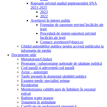
Rapoarte privind stadiul implementării SNA
2021-2025
2023
2022
Avertizori în interes public
Formular de raportare privind încălcări ale
legii
Procedură de sistem raportori privind
încălcări ale legii
Contact: avertizori@dspct.ro
Ghidul autorităților publice pentru accesul publicului la
informația de mediu
Documente utile
Metodologii/Ghiduri
Programe / subprograme naționale de sănătate publică
Cod parafă și adeverință cod parafă
Avize – autorizări
Tarife prestații în domeniul sănătății publice
Examen medic specialist/ primar
Rezidențiat
Monitorizarea calității apei de îmbăiere în sezonul
estival
Bathing water season
Tratament în străinătate
Certificate de performanță energetică