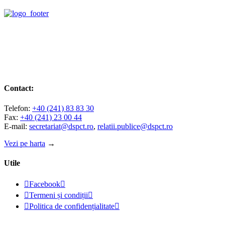
Contact:
Telefon:
+40 (241) 83 83 30
Fax:
+40 (241) 23 00 44
E-mail:
secretariat@dspct.ro
,
relatii.publice@dspct.ro
Vezi pe harta
→
Utile

Facebook


Termeni și condiții


Politica de confidențialitate

© 2023 - DSPJ Constanța