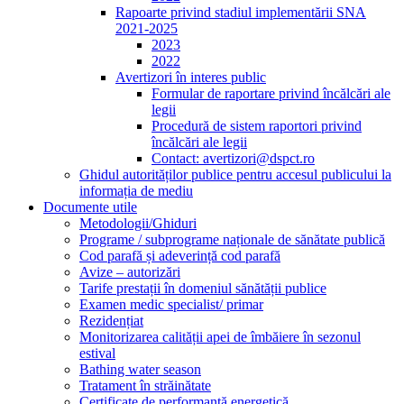
Rapoarte privind stadiul implementării SNA
2021-2025
2023
2022
Avertizori în interes public
Formular de raportare privind încălcări ale
legii
Procedură de sistem raportori privind
încălcări ale legii
Contact: avertizori@dspct.ro
Ghidul autorităților publice pentru accesul publicului la
informația de mediu
Documente utile
Metodologii/Ghiduri
Programe / subprograme naționale de sănătate publică
Cod parafă și adeverință cod parafă
Avize – autorizări
Tarife prestații în domeniul sănătății publice
Examen medic specialist/ primar
Rezidențiat
Monitorizarea calității apei de îmbăiere în sezonul
estival
Bathing water season
Tratament în străinătate
Certificate de performanță energetică