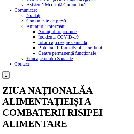
Asistență Medicală Comunitară
Comunicare
Noutăți
Comunicate de presă
Anunțuri / Informații
Anunțuri importante
Incidența COVID-19
Informații despre caniculă
Buletinul Informativ al Litoralului
Centre permanență funcționale
Educație pentru Sănătate
Contact

ZIUA NAȚIONALĂA
ALIMENTAȚIEIȘI A
COMBATERII RISIPEI
ALIMENTARE