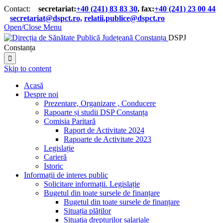
Contact:
secretariat:
+40 (241) 83 83 30
, fax:
+40 (241) 23 00 44

secretariat@dspct.ro,
relatii.publice@dspct.ro

Open/Close Menu
DSPJ
Constanța

Skip to content
Acasă
Despre noi
Prezentare, Organizare , Conducere
Rapoarte și studii DSP Constanța
Comisia Paritară
Raport de Activitate 2024
Rapoarte de Activitate 2023
Legislație
Carieră
Istoric
Informații de interes public
Solicitare informații. Legislație
Bugetul din toate sursele de finanțare
Bugetul din toate sursele de finanțare
Situația plăților
Situația drepturilor salariale