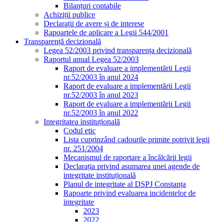
Bilanțuri contabile
Achiziții publice
Declarații de avere și de interese
Rapoartele de aplicare a Legii 544/2001
Transparență decizională
Legea 52/2003 privind transparența decizională
Raportul anual Legea 52/2003
Raport de evaluare a implementării Legii
nr.52/2003 în anul 2024
Raport de evaluare a implementării Legii
nr.52/2003 în anul 2023
Raport de evaluare a implementării Legii
nr.52/2003 în anul 2022
Integritatea instituțională
Codul etic
Lista cuprinzând cadourile primite potrivit legii
nr. 251/2004
Mecanismul de raportare a încălcării legii
Declarația privind asumarea unei agende de
integritate instituțională
Planul de integritate al DSPJ Constanța
Rapoarte privind evaluarea incidentelor de
integritate
2023
2022