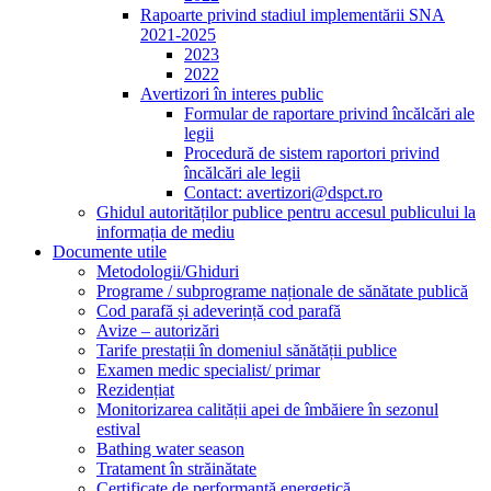
Rapoarte privind stadiul implementării SNA
2021-2025
2023
2022
Avertizori în interes public
Formular de raportare privind încălcări ale
legii
Procedură de sistem raportori privind
încălcări ale legii
Contact: avertizori@dspct.ro
Ghidul autorităților publice pentru accesul publicului la
informația de mediu
Documente utile
Metodologii/Ghiduri
Programe / subprograme naționale de sănătate publică
Cod parafă și adeverință cod parafă
Avize – autorizări
Tarife prestații în domeniul sănătății publice
Examen medic specialist/ primar
Rezidențiat
Monitorizarea calității apei de îmbăiere în sezonul
estival
Bathing water season
Tratament în străinătate
Certificate de performanță energetică