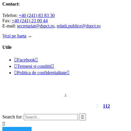
Contact:
Telefon:
+40 (241) 83 83 30
Fax:
+40 (241) 23 00 44
E-mail:
secretariat@dspct.ro
,
relatii.publice@dspct.ro
Vezi pe harta
→
Utile

Facebook


Termeni și condiții


Politica de confidențialitate

© 2023 - DSPJ Constanța
↑
Pentru urgențe apelați
112

Search for:

