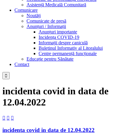
Asistență Medicală Comunitară
Comunicare
Noutăți
Comunicate de presă
Anunțuri / Informații
Anunțuri importante
Incidența COVID-19
Informații despre caniculă
Buletinul Informativ al Litoralului
Centre permanență funcționale
Educație pentru Sănătate
Contact

incidenta covid in data de
12.04.2022



incidenta covid in data de 12.04.2022