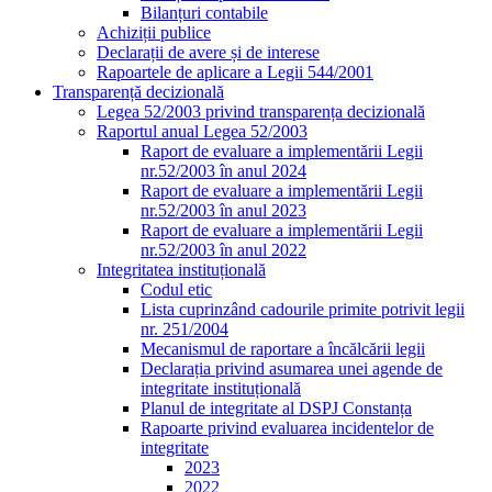
Bilanțuri contabile
Achiziții publice
Declarații de avere și de interese
Rapoartele de aplicare a Legii 544/2001
Transparență decizională
Legea 52/2003 privind transparența decizională
Raportul anual Legea 52/2003
Raport de evaluare a implementării Legii
nr.52/2003 în anul 2024
Raport de evaluare a implementării Legii
nr.52/2003 în anul 2023
Raport de evaluare a implementării Legii
nr.52/2003 în anul 2022
Integritatea instituțională
Codul etic
Lista cuprinzând cadourile primite potrivit legii
nr. 251/2004
Mecanismul de raportare a încălcării legii
Declarația privind asumarea unei agende de
integritate instituțională
Planul de integritate al DSPJ Constanța
Rapoarte privind evaluarea incidentelor de
integritate
2023
2022