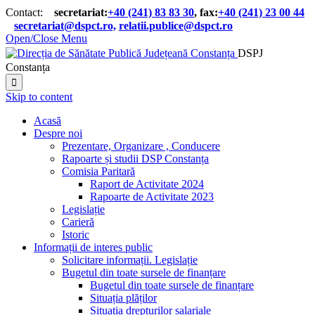
Contact:
secretariat:
+40 (241) 83 83 30
, fax:
+40 (241) 23 00 44

secretariat@dspct.ro,
relatii.publice@dspct.ro

Open/Close Menu
DSPJ
Constanța

Skip to content
Acasă
Despre noi
Prezentare, Organizare , Conducere
Rapoarte și studii DSP Constanța
Comisia Paritară
Raport de Activitate 2024
Rapoarte de Activitate 2023
Legislație
Carieră
Istoric
Informații de interes public
Solicitare informații. Legislație
Bugetul din toate sursele de finanțare
Bugetul din toate sursele de finanțare
Situația plăților
Situația drepturilor salariale