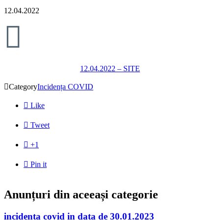
12.04.2022

12.04.2022 – SITE

Category
Incidența COVID

Like

Tweet

+1

Pin it
Anunțuri din aceeași categorie
incidenta covid in data de 30.01.2023