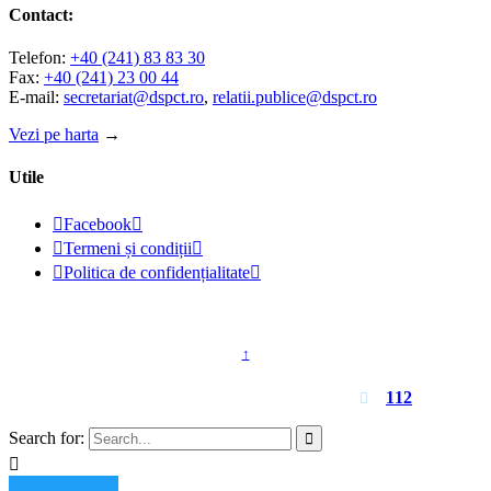
Contact:
Telefon:
+40 (241) 83 83 30
Fax:
+40 (241) 23 00 44
E-mail:
secretariat@dspct.ro
,
relatii.publice@dspct.ro
Vezi pe harta
→
Utile

Facebook


Termeni și condiții


Politica de confidențialitate

© 2023 - DSPJ Constanța
↑
Pentru urgențe apelați
112

Search for:

