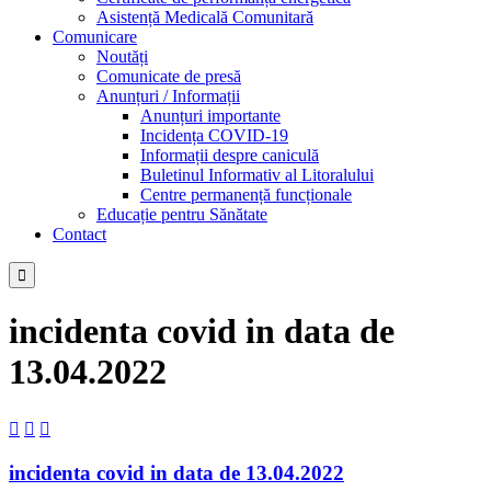
Asistență Medicală Comunitară
Comunicare
Noutăți
Comunicate de presă
Anunțuri / Informații
Anunțuri importante
Incidența COVID-19
Informații despre caniculă
Buletinul Informativ al Litoralului
Centre permanență funcționale
Educație pentru Sănătate
Contact

incidenta covid in data de
13.04.2022



incidenta covid in data de 13.04.2022