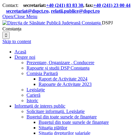
Contact:
secretariat:
+40 (241) 83 83 30
, fax:
+40 (241) 23 00 44

secretariat@dspct.ro,
relatii.publice@dspct.ro

Open/Close Menu
DSPJ
Constanța

Skip to content
Acasă
Despre noi
Prezentare, Organizare , Conducere
Rapoarte și studii DSP Constanța
Comisia Paritară
Raport de Activitate 2024
Rapoarte de Activitate 2023
Legislație
Carieră
Istoric
Informații de interes public
Solicitare informații. Legislație
Bugetul din toate sursele de finanțare
Bugetul din toate sursele de finanțare
Situația plăților
Situația drepturilor salariale