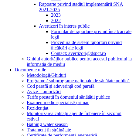
Rapoarte privind stadiul implementării SNA
2021-2025
2023
2022
Avertizori în interes public
Formular de raportare privind încălcări ale
legii
Procedură de sistem raportori privind
încălcări ale legii
Contact: avertizori@dspct.ro
Ghidul autorităților publice pentru accesul publicului la
informația de mediu
Documente utile
Metodologii/Ghiduri
Programe / subprograme naționale de sănătate publică
Cod parafă și adeverință cod parafă
Avize – autorizări
Tarife prestații în domeniul sănătății publice
Examen medic specialist/ primar
Rezidențiat
Monitorizarea calității apei de îmbăiere în sezonul
estival
Bathing water season
Tratament în străinătate
Certificate de performanță energetică