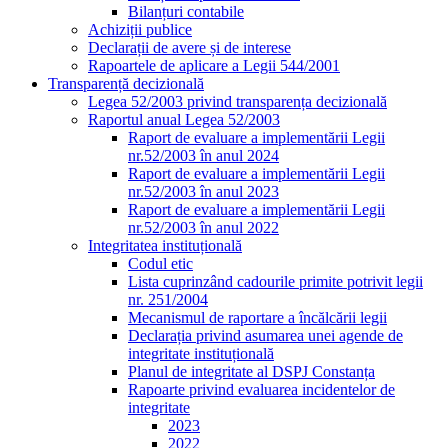
Bilanțuri contabile
Achiziții publice
Declarații de avere și de interese
Rapoartele de aplicare a Legii 544/2001
Transparență decizională
Legea 52/2003 privind transparența decizională
Raportul anual Legea 52/2003
Raport de evaluare a implementării Legii
nr.52/2003 în anul 2024
Raport de evaluare a implementării Legii
nr.52/2003 în anul 2023
Raport de evaluare a implementării Legii
nr.52/2003 în anul 2022
Integritatea instituțională
Codul etic
Lista cuprinzând cadourile primite potrivit legii
nr. 251/2004
Mecanismul de raportare a încălcării legii
Declarația privind asumarea unei agende de
integritate instituțională
Planul de integritate al DSPJ Constanța
Rapoarte privind evaluarea incidentelor de
integritate
2023
2022