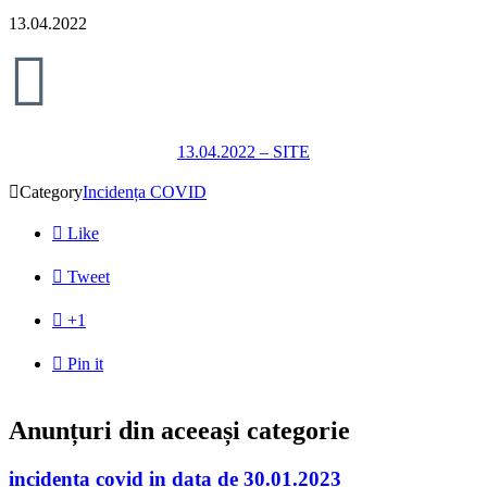
13.04.2022

13.04.2022 – SITE

Category
Incidența COVID

Like

Tweet

+1

Pin it
Anunțuri din aceeași categorie
incidenta covid in data de 30.01.2023