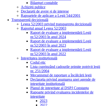
Bilanțuri contabile
Achiziții publice
Declarații de avere și de interese
Rapoartele de aplicare a Legii 544/2001
Transparență decizională
Legea 52/2003 privind transparența decizională
Raportul anual Legea 52/2003
Raport de evaluare a implementării Legii
nr.52/2003 în anul 2024
Raport de evaluare a implementării Legii
nr.52/2003 în anul 2023
Raport de evaluare a implementării Legii
nr.52/2003 în anul 2022
Integritatea instituțională
Codul etic
Lista cuprinzând cadourile primite potrivit legii
nr. 251/2004
Mecanismul de raportare a încălcării legii
Declarația privind asumarea unei agende de
integritate instituțională
Planul de integritate al DSPJ Constanța
Rapoarte privind evaluarea incidentelor de
integritate
2023
2022