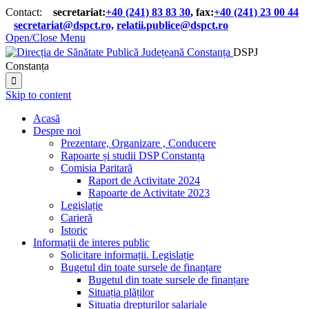
Contact:
secretariat:
+40 (241) 83 83 30
, fax:
+40 (241) 23 00 44

secretariat@dspct.ro,
relatii.publice@dspct.ro

Open/Close Menu
DSPJ
Constanța

Skip to content
Acasă
Despre noi
Prezentare, Organizare , Conducere
Rapoarte și studii DSP Constanța
Comisia Paritară
Raport de Activitate 2024
Rapoarte de Activitate 2023
Legislație
Carieră
Istoric
Informații de interes public
Solicitare informații. Legislație
Bugetul din toate sursele de finanțare
Bugetul din toate sursele de finanțare
Situația plăților
Situația drepturilor salariale