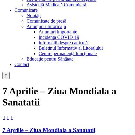
Asistență Medicală Comunitară
Comunicare
Noutăți
Comunicate de presă
Anunțuri / Informații
Anunțuri importante
Incidența COVID-19
Informații despre caniculă
Buletinul Informativ al Litoralului
Centre permanență funcționale
Educație pentru Sănătate
Contact

7 Aprilie – Ziua Mondiala a
Sanatatii



7 Aprilie – Ziua Mondiala a Sanatatii