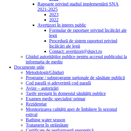
Rapoarte privind stadiul implementării SNA
2021-2025
2023
2022
Avertizori în interes public
Formular de raportare privind încălcări ale
legii
Procedură de sistem raportori privind
încălcări ale legii
Contact: avertizori@dspct.ro
Ghidul autorităților publice pentru accesul publicului la
informația de mediu
Documente utile
Metodologii/Ghiduri
Programe / subprograme naționale de sănătate publică
Cod parafă și adeverință cod parafă
Avize – autorizări
Tarife prestații în domeniul sănătății publice
Examen medic specialist/ primar
Rezidențiat
Monitorizarea calității apei de îmbăiere în sezonul
estival
Bathing water season
Tratament în străinătate
Certificate de performanță energetică