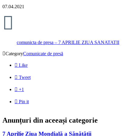
07.04.2021

comunicta de presa – 7 APRILIE ZIUA SANATATII

Category
Comunicate de presă

Like

Tweet

+1

Pin it
Anunțuri din aceeași categorie
7 Aprilie Ziua Mondială a Sănătății