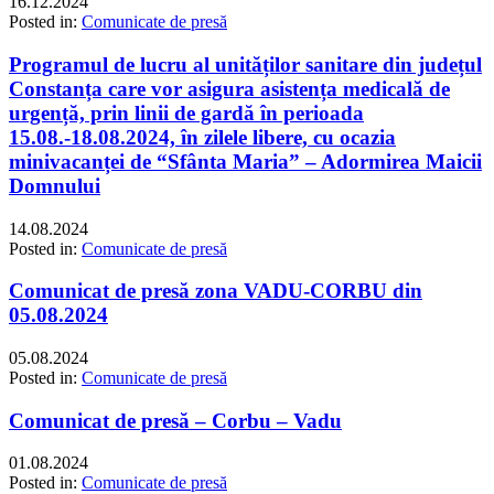
16.12.2024
Posted in:
Comunicate de presă
Programul de lucru al unităților sanitare din județul
Constanța care vor asigura asistența medicală de
urgență, prin linii de gardă în perioada
15.08.-18.08.2024, în zilele libere, cu ocazia
minivacanței de “Sfânta Maria” – Adormirea Maicii
Domnului
14.08.2024
Posted in:
Comunicate de presă
Comunicat de presă zona VADU-CORBU din
05.08.2024
05.08.2024
Posted in:
Comunicate de presă
Comunicat de presă – Corbu – Vadu
01.08.2024
Posted in:
Comunicate de presă