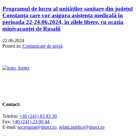
Programul de lucru al unităților sanitare din județul
Constanța care vor asigura asistența medicală în
perioada 22-24.06.2024, în zilele libere, cu ocazia
minivacanței de Rusalii
22.06.2024
Posted in:
Comunicate de presă
Contact:
Telefon:
+40 (241) 83 83 30
Fax:
+40 (241) 23 00 44
E-mail:
secretariat@dspct.ro
,
relatii.publice@dspct.ro