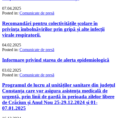
07.04.2025
Posted in:
Comunicate de presă
Recomandări pentru colectivitățile școlare în
privința îmbolnăvirilor prin gripă și alte infecții
virale respiratorii.
04.02.2025
Posted in:
Comunicate de presă
Informare privind starea de alerta epidemiologică
03.02.2025
Posted in:
Comunicate de presă
Programul de lucru al unităților sanitare din județul
Constanța care vor asigura asistența medicală de
urgență, prin linii de gardă în perioada zilelor libere
de Crăciun și Anul Nou 25-29.12.2024 și 01-
07.01.2025