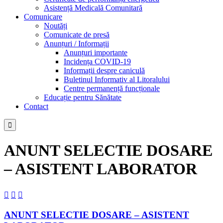
Asistență Medicală Comunitară
Comunicare
Noutăți
Comunicate de presă
Anunțuri / Informații
Anunțuri importante
Incidența COVID-19
Informații despre caniculă
Buletinul Informativ al Litoralului
Centre permanență funcționale
Educație pentru Sănătate
Contact

ANUNT SELECTIE DOSARE
– ASISTENT LABORATOR



ANUNT SELECTIE DOSARE – ASISTENT