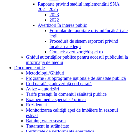
Rapoarte privind stadiul implementării SNA
2021-2025
2023
2022
Avertizori în interes public
Formular de raportare privind încălcări ale
legii
Procedură de sistem raportori privind
încălcări ale legii
Contact: avertizori@dspct.ro
Ghidul autorităților publice pentru accesul publicului la
informația de mediu
Documente utile
Metodologii/Ghiduri
Programe / subprograme naționale de sănătate publică
Cod parafă și adeverință cod parafă
Avize – autorizări
Tarife prestații în domeniul sănătății publice
Examen medic specialist/ primar
Rezidențiat
Monitorizarea calității apei de îmbăiere în sezonul
estival
Bathing water season
Tratament în străinătate
Certificate de performanță energetică