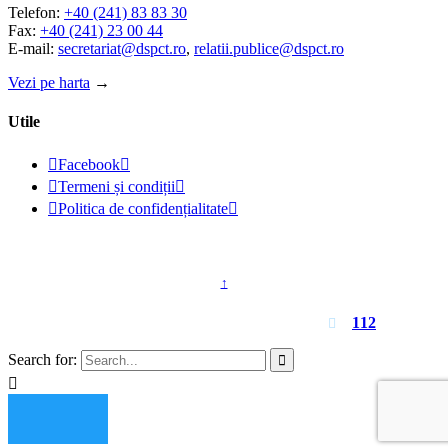
Telefon:
+40 (241) 83 83 30
Fax:
+40 (241) 23 00 44
E-mail:
secretariat@dspct.ro
,
relatii.publice@dspct.ro
Vezi pe harta
→
Utile

Facebook


Termeni și condiții


Politica de confidențialitate

© 2023 - DSPJ Constanța
↑
Pentru urgențe apelați
112

Search for:

