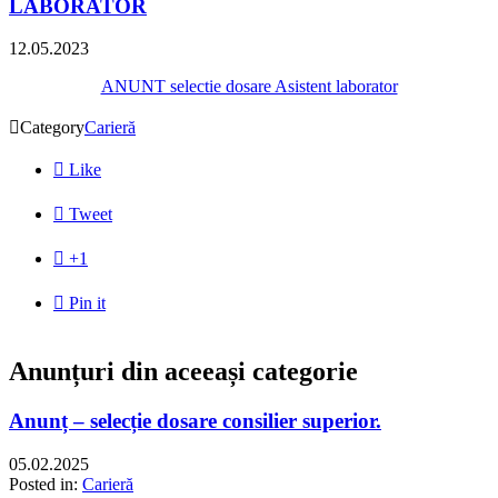
LABORATOR
12.05.2023
ANUNT selectie dosare Asistent laborator

Category
Carieră

Like

Tweet

+1

Pin it
Anunțuri din aceeași categorie
Anunț – selecție dosare consilier superior.
05.02.2025
Posted in:
Carieră