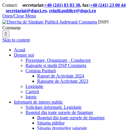
Contact:
secretariat:
+40 (241) 83 83 30
, fax:
+40 (241) 23 00 44

secretariat@dspct.ro,
relatii.publice@dspct.ro

Open/Close Menu
DSPJ
Constanța

Skip to content
Acasă
Despre noi
Prezentare, Organizare , Conducere
Rapoarte și studii DSP Constanța
Comisia Paritară
Raport de Activitate 2024
Rapoarte de Activitate 2023
Legislație
Carieră
Istoric
Informații de interes public
Solicitare informații. Legislație
Bugetul din toate sursele de finanțare
Bugetul din toate sursele de finanțare
Situația plăților
Situația drepturilor salariale