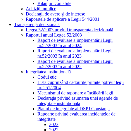
Bilanțuri contabile
Achiziții publice
Declarații de avere și de interese
Rapoartele de aplicare a Legii 544/2001
Transparență decizională
Legea 52/2003 privind transparența decizională
Raportul anual Legea 52/2003
Raport de evaluare a implementării Legii
nr.52/2003 în anul 2024
Raport de evaluare a implementării Legii
nr.52/2003 în anul 2023
Raport de evaluare a implementării Legii
nr.52/2003 în anul 2022
Integritatea instituțională
Codul etic
Lista cuprinzând cadourile primite potrivit legii
nr. 251/2004
Mecanismul de raportare a încălcării legii
Declarația privind asumarea unei agende de
integritate instituțională
Planul de integritate al DSPJ Constanța
Rapoarte privind evaluarea incidentelor de
integritate
2023
2022