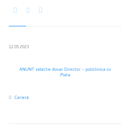



12.05.2023
ANUNT selectie dosar Director – policlinica cu
Plata
Category
Carieră
