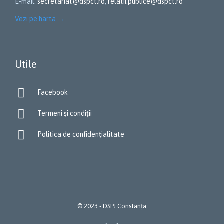
E-mail:
secretariat@dspct.ro
,
relatii.publice@dspct.ro
Vezi pe harta
→
Utile

Facebook

Termeni și condiții

Politica de confidențialitate
© 2023 - DSPJ Constanța