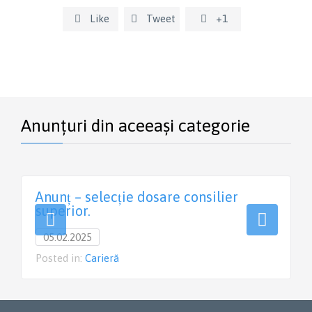
Like
Tweet
+1



Anunțuri din aceeași categorie
Anunț – selecție dosare consilier
superior.
05.02.2025
Posted in:
Carieră