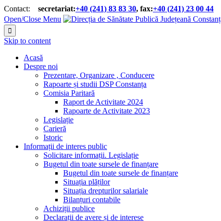
Contact:
secretariat:
+40 (241) 83 83 30
, fax:
+40 (241) 23 00 44


Open/Close Menu

Skip to content
Acasă
Despre noi
Prezentare, Organizare , Conducere
Rapoarte și studii DSP Constanța
Comisia Paritară
Raport de Activitate 2024
Rapoarte de Activitate 2023
Legislație
Carieră
Istoric
Informații de interes public
Solicitare informații. Legislație
Bugetul din toate sursele de finanțare
Bugetul din toate sursele de finanțare
Situația plăților
Situația drepturilor salariale
Bilanțuri contabile
Achiziții publice
Declarații de avere și de interese