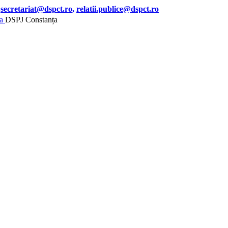
secretariat@dspct.ro,
relatii.publice@dspct.ro
DSPJ Constanța