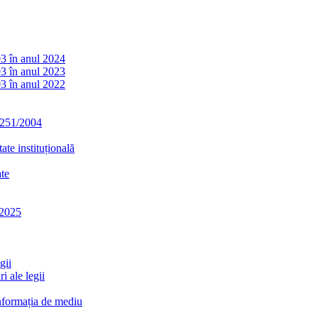
03 în anul 2024
03 în anul 2023
03 în anul 2022
. 251/2004
ate instituțională
ate
-2025
gii
i ale legii
informația de mediu