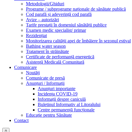
Metodologii/Ghiduri
Programe / subprograme naționale de sănătate publică
Cod parafă și adeverință cod parafă
Avize – autorizări
Tarife prestații în domeniul sănătății publice
Examen medic specialist/ primar
Rezidențiat
Monitorizarea calității apei de îmbăiere în sezonul estival
Bathing water season
Tratament în străinătate
Certificate de performanță energetică
Asistență Medicală Comunitară
Comunicare
Noutăți
Comunicate de presă
Anunțuri / Informații
Anunțuri importante
Incidența COVID-19
Informații despre caniculă
Buletinul Informativ al Litoralului
Centre permanență funcționale
Educație pentru Sănătate
Contact
