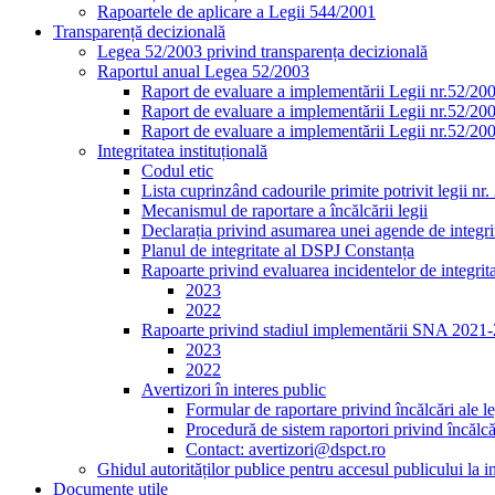
Rapoartele de aplicare a Legii 544/2001
Transparență decizională
Legea 52/2003 privind transparența decizională
Raportul anual Legea 52/2003
Raport de evaluare a implementării Legii nr.52/20
Raport de evaluare a implementării Legii nr.52/20
Raport de evaluare a implementării Legii nr.52/20
Integritatea instituțională
Codul etic
Lista cuprinzând cadourile primite potrivit legii nr
Mecanismul de raportare a încălcării legii
Declarația privind asumarea unei agende de integrit
Planul de integritate al DSPJ Constanța
Rapoarte privind evaluarea incidentelor de integrit
2023
2022
Rapoarte privind stadiul implementării SNA 2021
2023
2022
Avertizori în interes public
Formular de raportare privind încălcări ale le
Procedură de sistem raportori privind încălcăr
Contact: avertizori@dspct.ro
Ghidul autorităților publice pentru accesul publicului la 
Documente utile