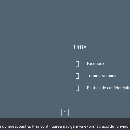
Utile

Facebook

Termeni și condiții

Politica de confidențial
↑
a dumneavoastră. Prin continuarea navigării vă exprimați acordul privind