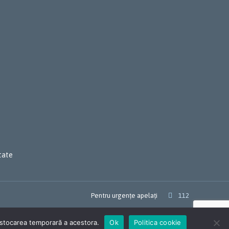
itate
Pentru urgențe apelați

112
 stocarea temporară a acestora.
Ok
Politica cookie