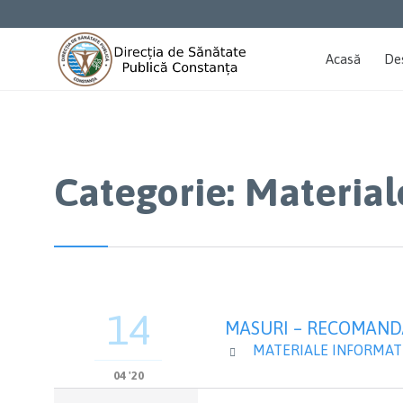
Acasă
De
Categorie:
Material
14
MASURI – RECOMANDA
CATEGORY
MATERIALE INFORMATI

04 '20