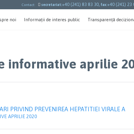
+40 (241) 83 83 30
+40 (241) 23 

Contact:
secretariat:
, fax:
spre noi
Informații de interes public
Transparență decizion
e informative aprilie 2
RI PRIVIND PREVENIREA HEPATITIEI VIRALE A
VE APRILIE 2020