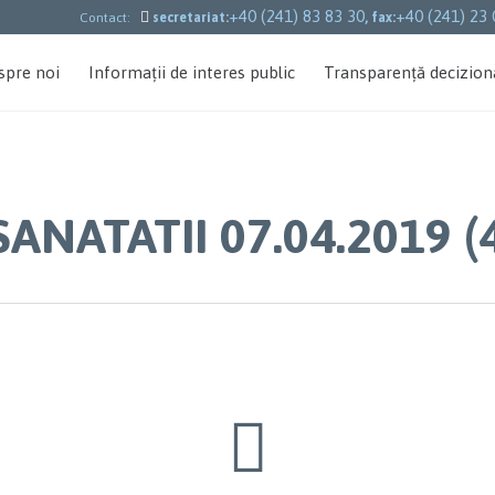
+40 (241) 83 83 30
+40 (241) 23 

Contact:
secretariat:
, fax:
spre noi
Informații de interes public
Transparență decizion
NATATII 07.04.2019 (
