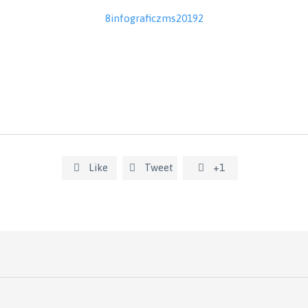
8infograficzms20192
Like
Tweet
+1


