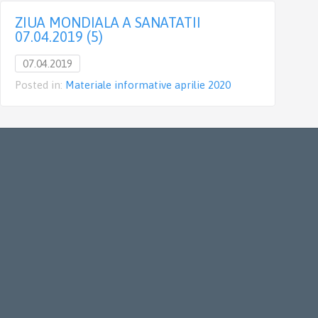
ZIUA MONDIALA A SANATATII
07.04.2019 (5)
0
07.04.2019
Posted in:
Materiale informative aprilie 2020
P