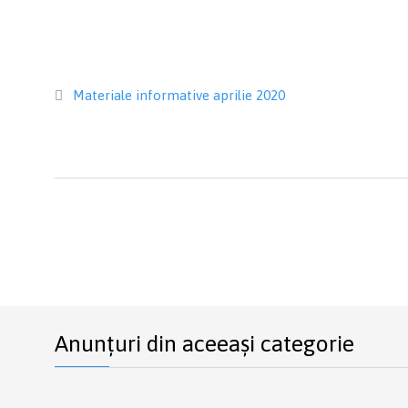
Category
Materiale informative aprilie 2020

Anunțuri din aceeași categorie