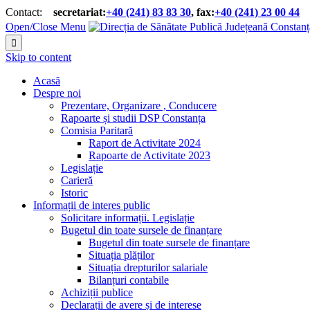
Contact:
secretariat:
+40 (241) 83 83 30
, fax:
+40 (241) 23 00 44


Open/Close Menu

Skip to content
Acasă
Despre noi
Prezentare, Organizare , Conducere
Rapoarte și studii DSP Constanța
Comisia Paritară
Raport de Activitate 2024
Rapoarte de Activitate 2023
Legislație
Carieră
Istoric
Informații de interes public
Solicitare informații. Legislație
Bugetul din toate sursele de finanțare
Bugetul din toate sursele de finanțare
Situația plăților
Situația drepturilor salariale
Bilanțuri contabile
Achiziții publice
Declarații de avere și de interese