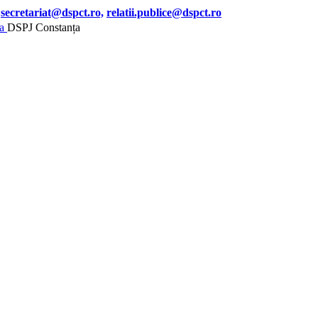
secretariat@dspct.ro,
relatii.publice@dspct.ro
DSPJ Constanța