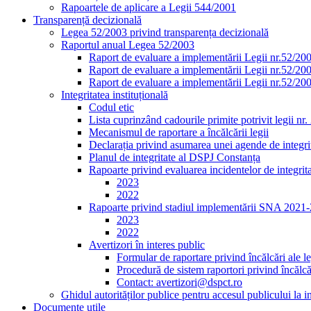
Rapoartele de aplicare a Legii 544/2001
Transparență decizională
Legea 52/2003 privind transparența decizională
Raportul anual Legea 52/2003
Raport de evaluare a implementării Legii nr.52/20
Raport de evaluare a implementării Legii nr.52/20
Raport de evaluare a implementării Legii nr.52/20
Integritatea instituțională
Codul etic
Lista cuprinzând cadourile primite potrivit legii nr
Mecanismul de raportare a încălcării legii
Declarația privind asumarea unei agende de integrit
Planul de integritate al DSPJ Constanța
Rapoarte privind evaluarea incidentelor de integrit
2023
2022
Rapoarte privind stadiul implementării SNA 2021
2023
2022
Avertizori în interes public
Formular de raportare privind încălcări ale le
Procedură de sistem raportori privind încălcăr
Contact: avertizori@dspct.ro
Ghidul autorităților publice pentru accesul publicului la 
Documente utile