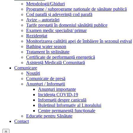
Metodologii/Ghiduri
Programe / subprograme naționale de sănătate publică
Cod parafă și adeverință cod parafă
Avize – autorizări
Tarife prestații în domeniul sănătății publice
Examen medic specialist/ primar
Rezidențiat
Monitorizarea calității apei de îmbăiere în sezonul estival
Bathing water season
Tratament în străinătate
Certificate de performanță energetică
Asistență Medicală Comunitară
Comunicare
Noutăți
Comunicate de presă
Anunțuri / Informații
Anunțuri importante
Incidența COVID-19
Informații despre caniculă
Buletinul Informativ al Litoralului
Centre permanență funcționale
Educație pentru Sănătate
Contact
