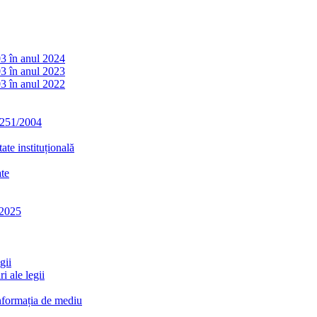
03 în anul 2024
03 în anul 2023
03 în anul 2022
. 251/2004
ate instituțională
ate
-2025
gii
i ale legii
informația de mediu