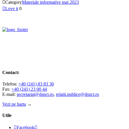

Category
Materiale informative mai 2023

Love it
0
Contact:
Telefon:
+40 (241) 83 83 30
Fax:
+40 (241) 23 00 44
E-mail:
secretariat@dspct.ro
,
relatii.publice@dspct.ro
Vezi pe harta
→
Utile

Facebook
