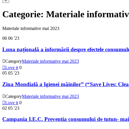
Categorie:
Materiale informati
Materiale informative mai 2023
06
06 '23
Luna națională a informării despre efectele consumulu

Category
Materiale informative mai 2023

Love it
0
05
05 '23
Ziua Mondială a Igienei mâinilor” (“Save Lives: Cle

Category
Materiale informative mai 2023

Love it
0
02
05 '23
Campania I.E.C. Preventia consumului de tutun- ma