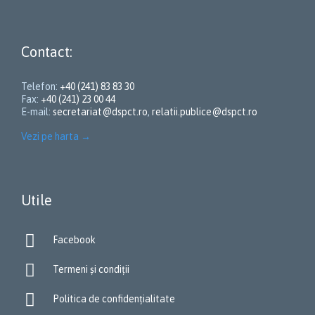
Contact:
Telefon:
+40 (241) 83 83 30
Fax:
+40 (241) 23 00 44
E-mail:
secretariat@dspct.ro
,
relatii.publice@dspct.ro
Vezi pe harta
→
Utile

Facebook

Termeni și condiții

Politica de confidențialitate