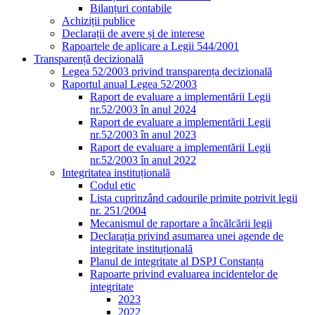
Bilanțuri contabile
Achiziții publice
Declarații de avere și de interese
Rapoartele de aplicare a Legii 544/2001
Transparență decizională
Legea 52/2003 privind transparența decizională
Raportul anual Legea 52/2003
Raport de evaluare a implementării Legii
nr.52/2003 în anul 2024
Raport de evaluare a implementării Legii
nr.52/2003 în anul 2023
Raport de evaluare a implementării Legii
nr.52/2003 în anul 2022
Integritatea instituțională
Codul etic
Lista cuprinzând cadourile primite potrivit legii
nr. 251/2004
Mecanismul de raportare a încălcării legii
Declarația privind asumarea unei agende de
integritate instituțională
Planul de integritate al DSPJ Constanța
Rapoarte privind evaluarea incidentelor de
integritate
2023
2022