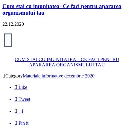
Cum stai cu imunitatea- Ce faci pentru apararea
organismului tau
22.12.2020

CUM STAI CU IMUNITATEA – CE FACI PENTRU
APARAREA ORGANISMULUI TAU

Category
Materiale informative decembrie 2020

Like

Tweet

+1

Pin it