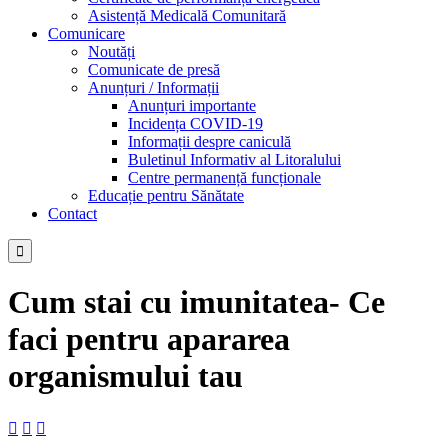
Asistență Medicală Comunitară
Comunicare
Noutăți
Comunicate de presă
Anunțuri / Informații
Anunțuri importante
Incidența COVID-19
Informații despre caniculă
Buletinul Informativ al Litoralului
Centre permanență funcționale
Educație pentru Sănătate
Contact

Cum stai cu imunitatea- Ce
faci pentru apararea
organismului tau


