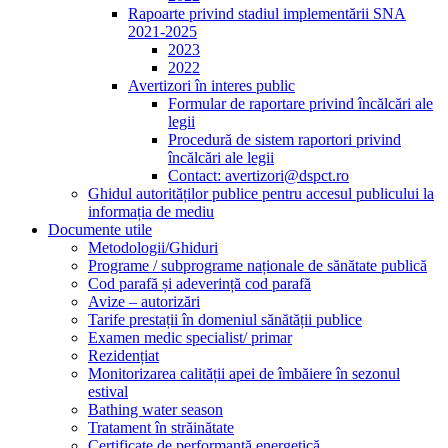
Rapoarte privind stadiul implementării SNA
2021-2025
2023
2022
Avertizori în interes public
Formular de raportare privind încălcări ale
legii
Procedură de sistem raportori privind
încălcări ale legii
Contact: avertizori@dspct.ro
Ghidul autorităților publice pentru accesul publicului la
informația de mediu
Documente utile
Metodologii/Ghiduri
Programe / subprograme naționale de sănătate publică
Cod parafă și adeverință cod parafă
Avize – autorizări
Tarife prestații în domeniul sănătății publice
Examen medic specialist/ primar
Rezidențiat
Monitorizarea calității apei de îmbăiere în sezonul
estival
Bathing water season
Tratament în străinătate
Certificate de performanță energetică