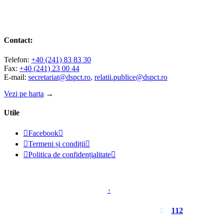
Contact:
Telefon:
+40 (241) 83 83 30
Fax:
+40 (241) 23 00 44
E-mail:
secretariat@dspct.ro
,
relatii.publice@dspct.ro
Vezi pe harta
→
Utile

Facebook


Termeni și condiții


Politica de confidențialitate

© 2023 - DSPJ Constanța
↑
Pentru urgențe apelați
112
