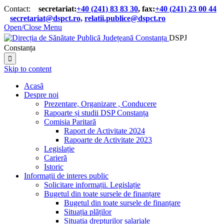
Contact:
secretariat:
+40 (241) 83 83 30
, fax:
+40 (241) 23 00 44

secretariat@dspct.ro,
relatii.publice@dspct.ro

Open/Close Menu
DSPJ
Constanța

Skip to content
Acasă
Despre noi
Prezentare, Organizare , Conducere
Rapoarte și studii DSP Constanța
Comisia Paritară
Raport de Activitate 2024
Rapoarte de Activitate 2023
Legislație
Carieră
Istoric
Informații de interes public
Solicitare informații. Legislație
Bugetul din toate sursele de finanțare
Bugetul din toate sursele de finanțare
Situația plăților
Situația drepturilor salariale