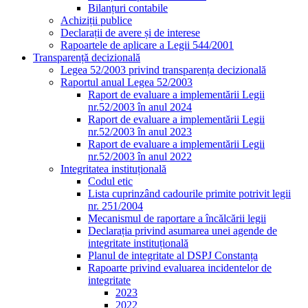
Bilanțuri contabile
Achiziții publice
Declarații de avere și de interese
Rapoartele de aplicare a Legii 544/2001
Transparență decizională
Legea 52/2003 privind transparența decizională
Raportul anual Legea 52/2003
Raport de evaluare a implementării Legii
nr.52/2003 în anul 2024
Raport de evaluare a implementării Legii
nr.52/2003 în anul 2023
Raport de evaluare a implementării Legii
nr.52/2003 în anul 2022
Integritatea instituțională
Codul etic
Lista cuprinzând cadourile primite potrivit legii
nr. 251/2004
Mecanismul de raportare a încălcării legii
Declarația privind asumarea unei agende de
integritate instituțională
Planul de integritate al DSPJ Constanța
Rapoarte privind evaluarea incidentelor de
integritate
2023
2022