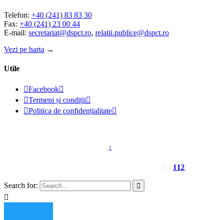
Telefon:
+40 (241) 83 83 30
Fax:
+40 (241) 23 00 44
E-mail:
secretariat@dspct.ro
,
relatii.publice@dspct.ro
Vezi pe harta
→
Utile

Facebook


Termeni și condiții


Politica de confidențialitate

© 2023 - DSPJ Constanța
↑
Pentru urgențe apelați
112

Search for:

