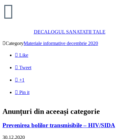

DECALOGUL SANATATII TALE

Category
Materiale informative decembrie 2020

Like

Tweet

+1

Pin it
Anunțuri din aceeași categorie
Prevenirea bolilor transmisibile – HIV/SIDA
30.12.2020