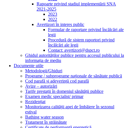
Rapoarte privind stadiul implementării SNA
2021-2025
2023
2022
Avertizori în interes public
Formular de raportare privind încălcări ale
legii
Procedură de sistem raportori privind
încălcări ale legii
Contact: avertizori@dspct.ro
Ghidul autorităților publice pentru accesul publicului la
informația de mediu
Documente utile
Metodologii/Ghiduri
Programe / subprograme naționale de sănătate publică
Cod parafă și adeverință cod parafă
Avize – autorizări
Tarife prestații în domeniul sănătății publice
Examen medic specialist/ primar
Rezidențiat
Monitorizarea calității apei de îmbăiere în sezonul
estival
Bathing water season
Tratament în străinătate
Certificate de performanță energetică