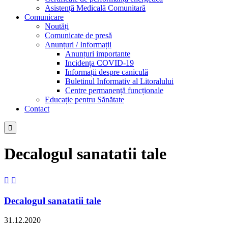
Asistență Medicală Comunitară
Comunicare
Noutăți
Comunicate de presă
Anunțuri / Informații
Anunțuri importante
Incidența COVID-19
Informații despre caniculă
Buletinul Informativ al Litoralului
Centre permanență funcționale
Educație pentru Sănătate
Contact

Decalogul sanatatii tale


Decalogul sanatatii tale
31.12.2020