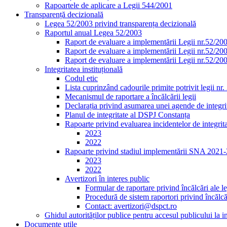
Rapoartele de aplicare a Legii 544/2001
Transparență decizională
Legea 52/2003 privind transparența decizională
Raportul anual Legea 52/2003
Raport de evaluare a implementării Legii nr.52/20
Raport de evaluare a implementării Legii nr.52/20
Raport de evaluare a implementării Legii nr.52/20
Integritatea instituțională
Codul etic
Lista cuprinzând cadourile primite potrivit legii nr
Mecanismul de raportare a încălcării legii
Declarația privind asumarea unei agende de integrit
Planul de integritate al DSPJ Constanța
Rapoarte privind evaluarea incidentelor de integrit
2023
2022
Rapoarte privind stadiul implementării SNA 2021
2023
2022
Avertizori în interes public
Formular de raportare privind încălcări ale le
Procedură de sistem raportori privind încălcăr
Contact: avertizori@dspct.ro
Ghidul autorităților publice pentru accesul publicului la 
Documente utile