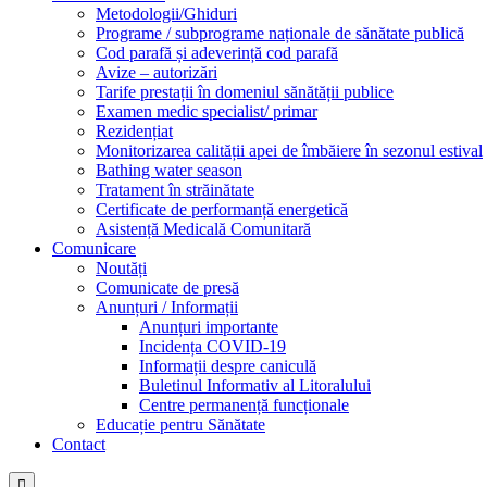
Metodologii/Ghiduri
Programe / subprograme naționale de sănătate publică
Cod parafă și adeverință cod parafă
Avize – autorizări
Tarife prestații în domeniul sănătății publice
Examen medic specialist/ primar
Rezidențiat
Monitorizarea calității apei de îmbăiere în sezonul estival
Bathing water season
Tratament în străinătate
Certificate de performanță energetică
Asistență Medicală Comunitară
Comunicare
Noutăți
Comunicate de presă
Anunțuri / Informații
Anunțuri importante
Incidența COVID-19
Informații despre caniculă
Buletinul Informativ al Litoralului
Centre permanență funcționale
Educație pentru Sănătate
Contact
