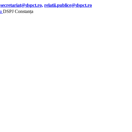
secretariat@dspct.ro,
relatii.publice@dspct.ro
DSPJ Constanța