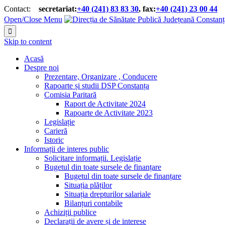
Contact:
secretariat:
+40 (241) 83 83 30
, fax:
+40 (241) 23 00 44


Open/Close Menu

Skip to content
Acasă
Despre noi
Prezentare, Organizare , Conducere
Rapoarte și studii DSP Constanța
Comisia Paritară
Raport de Activitate 2024
Rapoarte de Activitate 2023
Legislație
Carieră
Istoric
Informații de interes public
Solicitare informații. Legislație
Bugetul din toate sursele de finanțare
Bugetul din toate sursele de finanțare
Situația plăților
Situația drepturilor salariale
Bilanțuri contabile
Achiziții publice
Declarații de avere și de interese