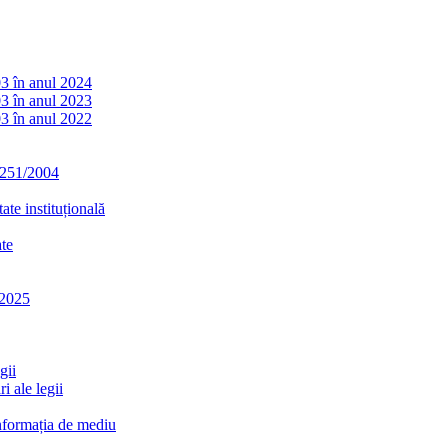
03 în anul 2024
03 în anul 2023
03 în anul 2022
. 251/2004
ate instituțională
ate
-2025
gii
i ale legii
informația de mediu