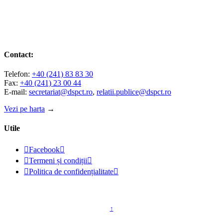
Contact:
Telefon:
+40 (241) 83 83 30
Fax:
+40 (241) 23 00 44
E-mail:
secretariat@dspct.ro
,
relatii.publice@dspct.ro
Vezi pe harta
→
Utile

Facebook


Termeni și condiții


Politica de confidențialitate

© 2023 - DSPJ Constanța
↑