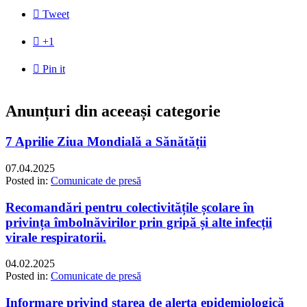

Tweet

+1

Pin it
Anunțuri din aceeași categorie
7 Aprilie Ziua Mondială a Sănătății
07.04.2025
Posted in:
Comunicate de presă
Recomandări pentru colectivitățile școlare în
privința îmbolnăvirilor prin gripă și alte infecții
virale respiratorii.
04.02.2025
Posted in:
Comunicate de presă
Informare privind starea de alerta epidemiologică