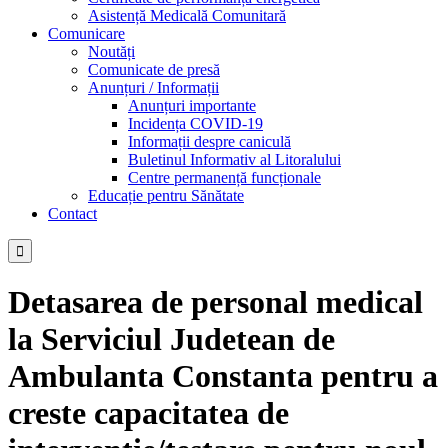
Asistență Medicală Comunitară
Comunicare
Noutăți
Comunicate de presă
Anunțuri / Informații
Anunțuri importante
Incidența COVID-19
Informații despre caniculă
Buletinul Informativ al Litoralului
Centre permanență funcționale
Educație pentru Sănătate
Contact

Detasarea de personal medical
la Serviciul Judetean de
Ambulanta Constanta pentru a
creste capacitatea de