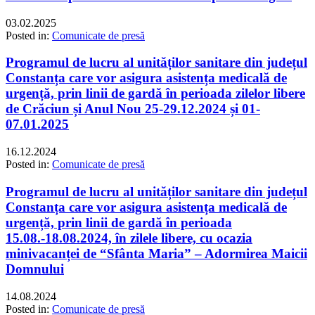
03.02.2025
Posted in:
Comunicate de presă
Programul de lucru al unităților sanitare din județul
Constanța care vor asigura asistența medicală de
urgență, prin linii de gardă în perioada zilelor libere
de Crăciun și Anul Nou 25-29.12.2024 și 01-
07.01.2025
16.12.2024
Posted in:
Comunicate de presă
Programul de lucru al unităților sanitare din județul
Constanța care vor asigura asistența medicală de
urgență, prin linii de gardă în perioada
15.08.-18.08.2024, în zilele libere, cu ocazia
minivacanței de “Sfânta Maria” – Adormirea Maicii
Domnului
14.08.2024
Posted in:
Comunicate de presă