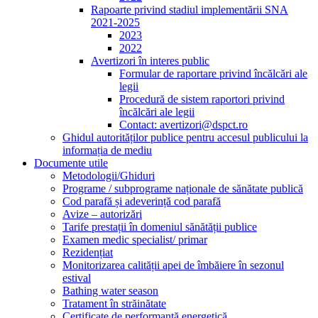
Rapoarte privind stadiul implementării SNA
2021-2025
2023
2022
Avertizori în interes public
Formular de raportare privind încălcări ale
legii
Procedură de sistem raportori privind
încălcări ale legii
Contact: avertizori@dspct.ro
Ghidul autorităților publice pentru accesul publicului la
informația de mediu
Documente utile
Metodologii/Ghiduri
Programe / subprograme naționale de sănătate publică
Cod parafă și adeverință cod parafă
Avize – autorizări
Tarife prestații în domeniul sănătății publice
Examen medic specialist/ primar
Rezidențiat
Monitorizarea calității apei de îmbăiere în sezonul
estival
Bathing water season
Tratament în străinătate
Certificate de performanță energetică