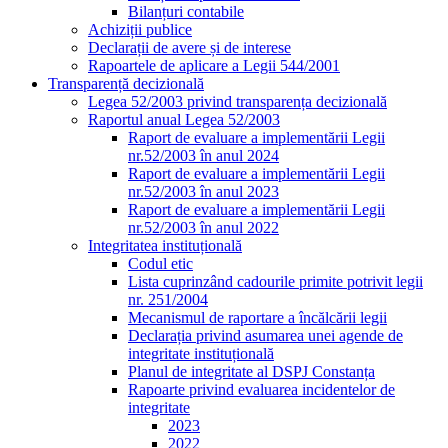
Bilanțuri contabile
Achiziții publice
Declarații de avere și de interese
Rapoartele de aplicare a Legii 544/2001
Transparență decizională
Legea 52/2003 privind transparența decizională
Raportul anual Legea 52/2003
Raport de evaluare a implementării Legii
nr.52/2003 în anul 2024
Raport de evaluare a implementării Legii
nr.52/2003 în anul 2023
Raport de evaluare a implementării Legii
nr.52/2003 în anul 2022
Integritatea instituțională
Codul etic
Lista cuprinzând cadourile primite potrivit legii
nr. 251/2004
Mecanismul de raportare a încălcării legii
Declarația privind asumarea unei agende de
integritate instituțională
Planul de integritate al DSPJ Constanța
Rapoarte privind evaluarea incidentelor de
integritate
2023
2022