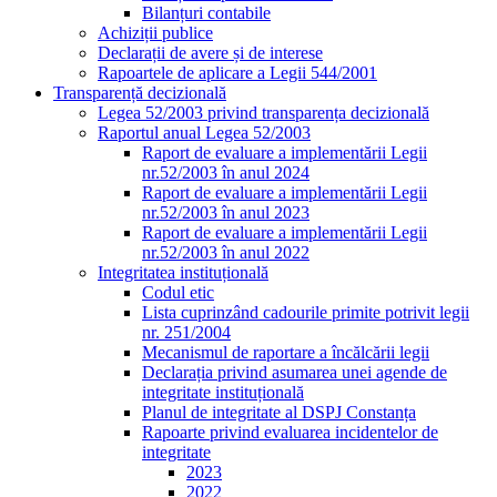
Bilanțuri contabile
Achiziții publice
Declarații de avere și de interese
Rapoartele de aplicare a Legii 544/2001
Transparență decizională
Legea 52/2003 privind transparența decizională
Raportul anual Legea 52/2003
Raport de evaluare a implementării Legii
nr.52/2003 în anul 2024
Raport de evaluare a implementării Legii
nr.52/2003 în anul 2023
Raport de evaluare a implementării Legii
nr.52/2003 în anul 2022
Integritatea instituțională
Codul etic
Lista cuprinzând cadourile primite potrivit legii
nr. 251/2004
Mecanismul de raportare a încălcării legii
Declarația privind asumarea unei agende de
integritate instituțională
Planul de integritate al DSPJ Constanța
Rapoarte privind evaluarea incidentelor de
integritate
2023
2022