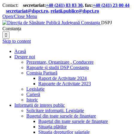
Contact:
secretariat:
+40 (241) 83 83 30
, fax:
+40 (241) 23 00 44

secretariat@dspct.ro,
relatii.publice@dspct.ro

Open/Close Menu
DSPJ
Constanța

Skip to content
Acasă
Despre noi
Prezentare, Organizare , Conducere
Rapoarte și studii DSP Constanța
Comisia Paritară
Raport de Activitate 2024
Rapoarte de Activitate 2023
Legislație
Carieră
Istoric
Informații de interes public
Solicitare informații. Legislație
Bugetul din toate sursele de finanțare
Bugetul din toate sursele de finanțare
Situația plăților
Situația drepturilor salariale