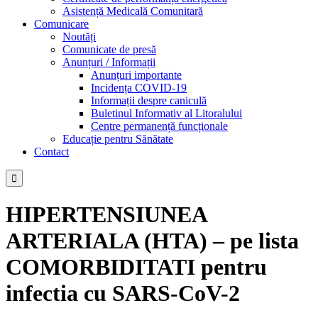
Asistență Medicală Comunitară
Comunicare
Noutăți
Comunicate de presă
Anunțuri / Informații
Anunțuri importante
Incidența COVID-19
Informații despre caniculă
Buletinul Informativ al Litoralului
Centre permanență funcționale
Educație pentru Sănătate
Contact

HIPERTENSIUNEA
ARTERIALA (HTA) – pe lista
COMORBIDITATI pentru
infectia cu SARS-CoV-2