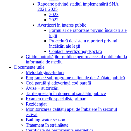
Rapoarte privind stadiul implementării SNA
2021-2025
2023
2022
Avertizori în interes public
Formular de raportare privind încălcări ale
legii
Procedură de sistem raportori privind
încălcări ale legii
Contact: avertizori@dspct.ro
Ghidul autorităților publice pentru accesul publicului la
informația de mediu
Documente utile
Metodologii/Ghiduri
Programe / subprograme naționale de sănătate publică
Cod parafă și adeverință cod parafă
Avize – autorizări
Tarife prestații în domeniul sănătății publice
Examen medic specialist/ primar
Rezidențiat
Monitorizarea calității apei de îmbăiere în sezonul
estival
Bathing water season
Tratament în străinătate
Certificate de performanță energetică