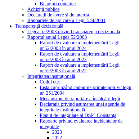
Bilanțuri contabile
Achiziții publice
Declarații de avere și de interese
Rapoartele de aplicare a Legii 544/2001
Transparență decizională
Legea 52/2003 privind transparența decizională
Raportul anual Legea 52/2003
Raport de evaluare a implementării Legii
nr.52/2003 în anul 2024
Raport de evaluare a implementării Legii
nr.52/2003 în anul 2023
Raport de evaluare a implementării Legii
nr.52/2003 în anul 2022
Integritatea instituțională
Codul etic
Lista cuprinzând cadourile primite potrivit legii
nr. 251/2004
Mecanismul de raportare a încălcării legii
Declarația privind asumarea unei agende de
integritate instituțională
Planul de integritate al DSPJ Constanța
Rapoarte privind evaluarea incidentelor de
integritate
2023
2022