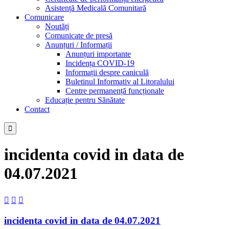
Asistență Medicală Comunitară
Comunicare
Noutăți
Comunicate de presă
Anunțuri / Informații
Anunțuri importante
Incidența COVID-19
Informații despre caniculă
Buletinul Informativ al Litoralului
Centre permanență funcționale
Educație pentru Sănătate
Contact

incidenta covid in data de
04.07.2021



incidenta covid in data de 04.07.2021