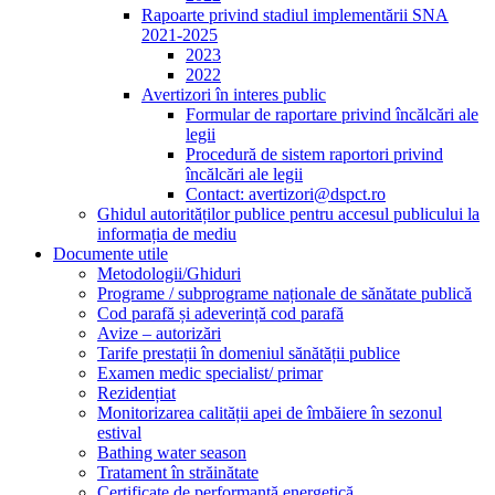
Rapoarte privind stadiul implementării SNA
2021-2025
2023
2022
Avertizori în interes public
Formular de raportare privind încălcări ale
legii
Procedură de sistem raportori privind
încălcări ale legii
Contact: avertizori@dspct.ro
Ghidul autorităților publice pentru accesul publicului la
informația de mediu
Documente utile
Metodologii/Ghiduri
Programe / subprograme naționale de sănătate publică
Cod parafă și adeverință cod parafă
Avize – autorizări
Tarife prestații în domeniul sănătății publice
Examen medic specialist/ primar
Rezidențiat
Monitorizarea calității apei de îmbăiere în sezonul
estival
Bathing water season
Tratament în străinătate
Certificate de performanță energetică