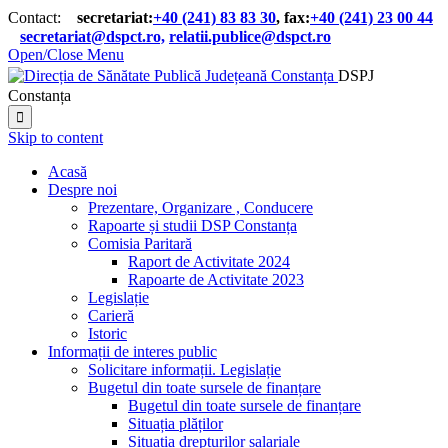
Contact:
secretariat:
+40 (241) 83 83 30
, fax:
+40 (241) 23 00 44

secretariat@dspct.ro,
relatii.publice@dspct.ro

Open/Close Menu
DSPJ
Constanța

Skip to content
Acasă
Despre noi
Prezentare, Organizare , Conducere
Rapoarte și studii DSP Constanța
Comisia Paritară
Raport de Activitate 2024
Rapoarte de Activitate 2023
Legislație
Carieră
Istoric
Informații de interes public
Solicitare informații. Legislație
Bugetul din toate sursele de finanțare
Bugetul din toate sursele de finanțare
Situația plăților
Situația drepturilor salariale