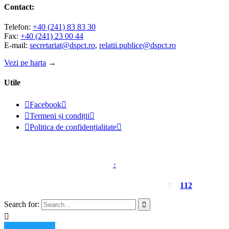
Contact:
Telefon:
+40 (241) 83 83 30
Fax:
+40 (241) 23 00 44
E-mail:
secretariat@dspct.ro
,
relatii.publice@dspct.ro
Vezi pe harta
→
Utile

Facebook


Termeni și condiții


Politica de confidențialitate

© 2023 - DSPJ Constanța
↑
Pentru urgențe apelați
112

Search for:

