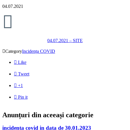
04.07.2021

04.07.2021 – SITE

Category
Incidența COVID

Like

Tweet

+1

Pin it
Anunțuri din aceeași categorie
incidenta covid in data de 30.01.2023