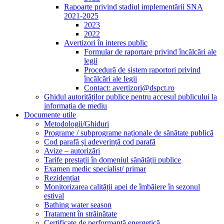
Rapoarte privind stadiul implementării SNA
2021-2025
2023
2022
Avertizori în interes public
Formular de raportare privind încălcări ale
legii
Procedură de sistem raportori privind
încălcări ale legii
Contact: avertizori@dspct.ro
Ghidul autorităților publice pentru accesul publicului la
informația de mediu
Documente utile
Metodologii/Ghiduri
Programe / subprograme naționale de sănătate publică
Cod parafă și adeverință cod parafă
Avize – autorizări
Tarife prestații în domeniul sănătății publice
Examen medic specialist/ primar
Rezidențiat
Monitorizarea calității apei de îmbăiere în sezonul
estival
Bathing water season
Tratament în străinătate
Certificate de performanță energetică