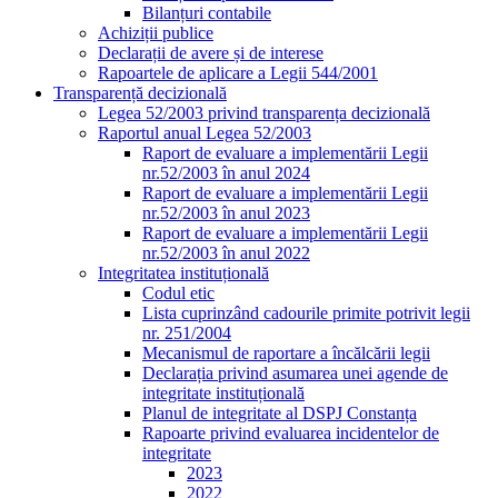
Bilanțuri contabile
Achiziții publice
Declarații de avere și de interese
Rapoartele de aplicare a Legii 544/2001
Transparență decizională
Legea 52/2003 privind transparența decizională
Raportul anual Legea 52/2003
Raport de evaluare a implementării Legii
nr.52/2003 în anul 2024
Raport de evaluare a implementării Legii
nr.52/2003 în anul 2023
Raport de evaluare a implementării Legii
nr.52/2003 în anul 2022
Integritatea instituțională
Codul etic
Lista cuprinzând cadourile primite potrivit legii
nr. 251/2004
Mecanismul de raportare a încălcării legii
Declarația privind asumarea unei agende de
integritate instituțională
Planul de integritate al DSPJ Constanța
Rapoarte privind evaluarea incidentelor de
integritate
2023
2022