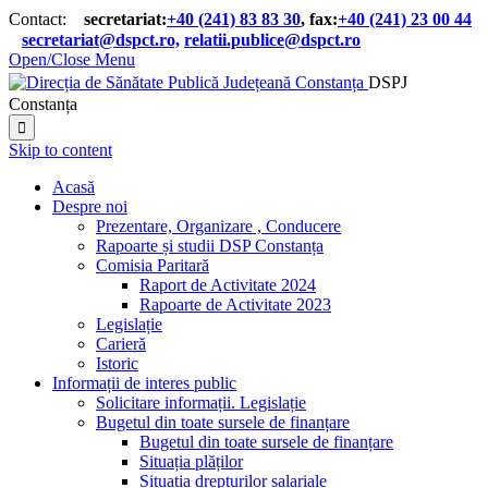
Contact:
secretariat:
+40 (241) 83 83 30
, fax:
+40 (241) 23 00 44

secretariat@dspct.ro,
relatii.publice@dspct.ro

Open/Close Menu
DSPJ
Constanța

Skip to content
Acasă
Despre noi
Prezentare, Organizare , Conducere
Rapoarte și studii DSP Constanța
Comisia Paritară
Raport de Activitate 2024
Rapoarte de Activitate 2023
Legislație
Carieră
Istoric
Informații de interes public
Solicitare informații. Legislație
Bugetul din toate sursele de finanțare
Bugetul din toate sursele de finanțare
Situația plăților
Situația drepturilor salariale