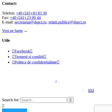
Contact:
Telefon:
+40 (241) 83 83 30
Fax:
+40 (241) 23 00 44
E-mail:
secretariat@dspct.ro
,
relatii.publice@dspct.ro
Vezi pe harta
→
Utile

Facebook


Termeni și condiții


Politica de confidențialitate

© 2023 - DSPJ Constanța
↑
Pentru urgențe apelați
112

Search for:

