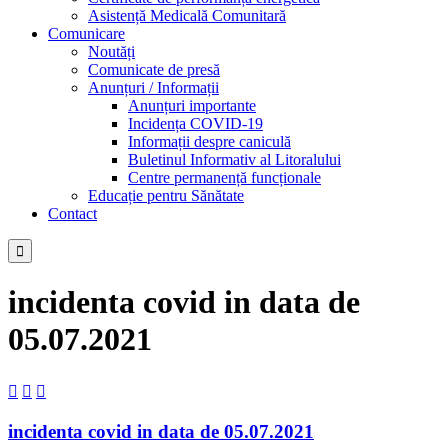
Asistență Medicală Comunitară
Comunicare
Noutăți
Comunicate de presă
Anunțuri / Informații
Anunțuri importante
Incidența COVID-19
Informații despre caniculă
Buletinul Informativ al Litoralului
Centre permanență funcționale
Educație pentru Sănătate
Contact

incidenta covid in data de
05.07.2021



incidenta covid in data de 05.07.2021