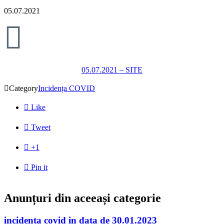
05.07.2021

05.07.2021 – SITE

Category
Incidența COVID

Like

Tweet

+1

Pin it
Anunțuri din aceeași categorie
incidenta covid in data de 30.01.2023