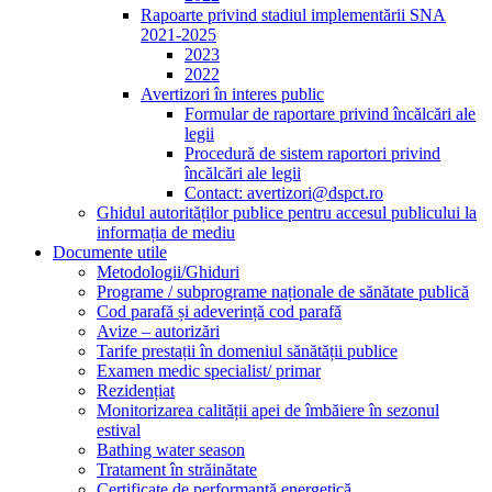
Rapoarte privind stadiul implementării SNA
2021-2025
2023
2022
Avertizori în interes public
Formular de raportare privind încălcări ale
legii
Procedură de sistem raportori privind
încălcări ale legii
Contact: avertizori@dspct.ro
Ghidul autorităților publice pentru accesul publicului la
informația de mediu
Documente utile
Metodologii/Ghiduri
Programe / subprograme naționale de sănătate publică
Cod parafă și adeverință cod parafă
Avize – autorizări
Tarife prestații în domeniul sănătății publice
Examen medic specialist/ primar
Rezidențiat
Monitorizarea calității apei de îmbăiere în sezonul
estival
Bathing water season
Tratament în străinătate
Certificate de performanță energetică