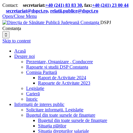
Contact:
secretariat:
+40 (241) 83 83 30
, fax:
+40 (241) 23 00 44

secretariat@dspct.ro,
relatii.publice@dspct.ro

Open/Close Menu
DSPJ
Constanța

Skip to content
Acasă
Despre noi
Prezentare, Organizare , Conducere
Rapoarte și studii DSP Constanța
Comisia Paritară
Raport de Activitate 2024
Rapoarte de Activitate 2023
Legislație
Carieră
Istoric
Informații de interes public
Solicitare informații. Legislație
Bugetul din toate sursele de finanțare
Bugetul din toate sursele de finanțare
Situația plăților
Situația drepturilor salariale