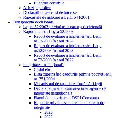
Bilanțuri contabile
Achiziții publice
Declarații de avere și de interese
Rapoartele de aplicare a Legii 544/2001
Transparență decizională
Legea 52/2003 privind transparența decizională
Raportul anual Legea 52/2003
Raport de evaluare a implementării Legii
nr.52/2003 în anul 2024
Raport de evaluare a implementării Legii
nr.52/2003 în anul 2023
Raport de evaluare a implementării Legii
nr.52/2003 în anul 2022
Integritatea instituțională
Codul etic
Lista cuprinzând cadourile primite potrivit legii
nr. 251/2004
Mecanismul de raportare a încălcării legii
Declarația privind asumarea unei agende de
integritate instituțională
Planul de integritate al DSPJ Constanța
Rapoarte privind evaluarea incidentelor de
integritate
2023
2022