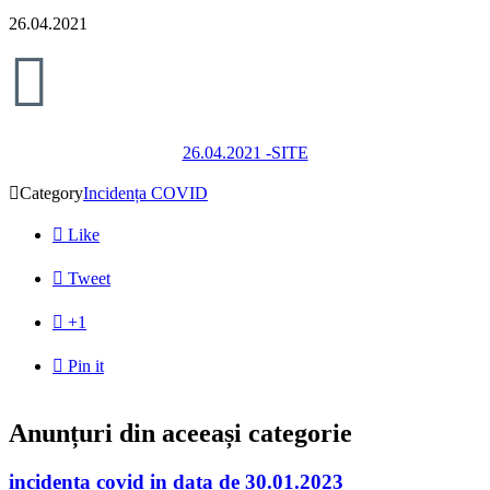
26.04.2021

26.04.2021 -SITE

Category
Incidența COVID

Like

Tweet

+1

Pin it
Anunțuri din aceeași categorie
incidenta covid in data de 30.01.2023