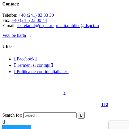
Contact:
Telefon:
+40 (241) 83 83 30
Fax:
+40 (241) 23 00 44
E-mail:
secretariat@dspct.ro
,
relatii.publice@dspct.ro
Vezi pe harta
→
Utile

Facebook


Termeni și condiții


Politica de confidențialitate

© 2023 - DSPJ Constanța
↑
Pentru urgențe apelați
112

Search for:

