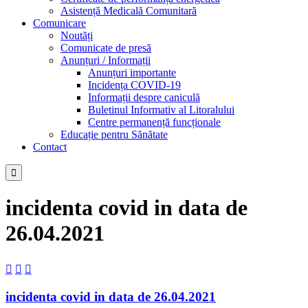
Asistență Medicală Comunitară
Comunicare
Noutăți
Comunicate de presă
Anunțuri / Informații
Anunțuri importante
Incidența COVID-19
Informații despre caniculă
Buletinul Informativ al Litoralului
Centre permanență funcționale
Educație pentru Sănătate
Contact

incidenta covid in data de
26.04.2021



incidenta covid in data de 26.04.2021