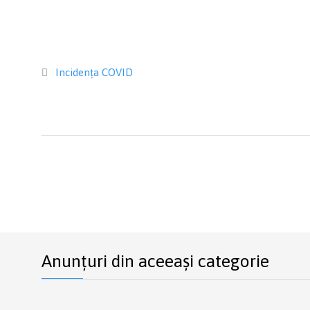
Category
Incidența COVID

Anunțuri din aceeași categorie