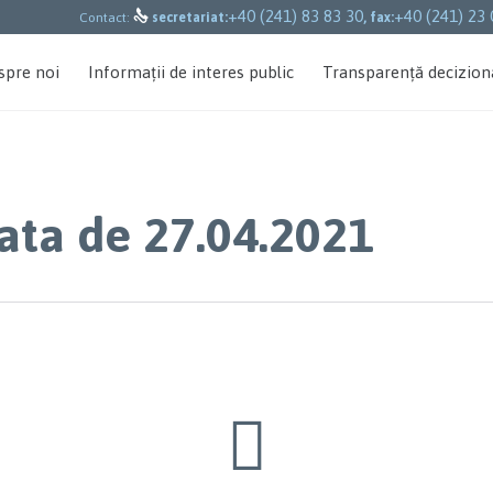
+40 (241) 83 83 30
+40 (241) 23 

Contact:
secretariat:
, fax:
spre noi
Informații de interes public
Transparență decizion
data de 27.04.2021
