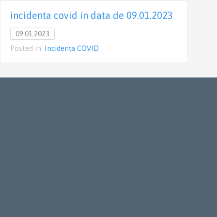
incidenta covid in data de 09.01.2023
09.01.2023
Posted in:
Incidența COVID
P