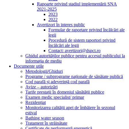
Rapoarte privind stadiul implementării SNA
2021-2025
2023
2022
Avertizori în interes public
Formular de raportare privind încălcări ale
legii
Procedură de sistem raportori privind
încălcări ale legii
Contact: avertizori@dspct.ro
Ghidul autorităților publice pentru accesul publicului la
informația de mediu
Documente utile
Metodologii/Ghiduri
Programe / subprograme naționale de sănătate publică
Cod parafă și adeverință cod parafă
Avize – autorizări
Tarife prestații în domeniul sănătății publice
Examen medic specialist/ primar
Rezidențiat
Monitorizarea calității apei de îmbăiere în sezonul
estival
Bathing water season
Tratament în străinătate
Certificate de performanță energetică