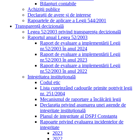
Bilanțuri contabile
Achiziții publice
Declarații de avere și de interese
Rapoartele de aplicare a Legii 544/2001
Transparență decizională
Legea 52/2003 privind transparența decizională
Raportul anual Legea 52/2003
Raport de evaluare a implementării Legii
nr.52/2003 în anul 2024
Raport de evaluare a implementării Legii
nr.52/2003 în anul 2023
Raport de evaluare a implementării Legii
nr.52/2003 în anul 2022
Integritatea instituțională
Codul etic
Lista cuprinzând cadourile primite potrivit legii
nr. 251/2004
Mecanismul de raportare a încălcării legii
Declarația privind asumarea unei agende de
integritate instituțională
Planul de integritate al DSPJ Constanța
Rapoarte privind evaluarea incidentelor de
integritate
2023
2022