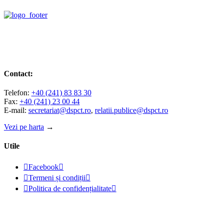
Contact:
Telefon:
+40 (241) 83 83 30
Fax:
+40 (241) 23 00 44
E-mail:
secretariat@dspct.ro
,
relatii.publice@dspct.ro
Vezi pe harta
→
Utile

Facebook


Termeni și condiții


Politica de confidențialitate

© 2023 - DSPJ Constanța