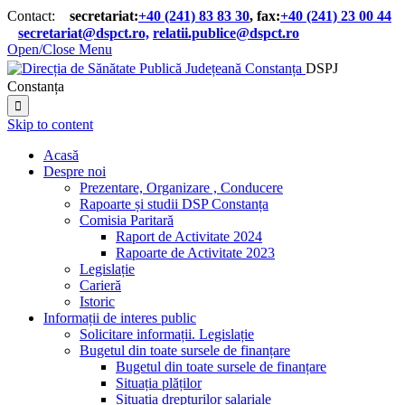
Contact:
secretariat:
+40 (241) 83 83 30
, fax:
+40 (241) 23 00 44

secretariat@dspct.ro,
relatii.publice@dspct.ro

Open/Close Menu
DSPJ
Constanța

Skip to content
Acasă
Despre noi
Prezentare, Organizare , Conducere
Rapoarte și studii DSP Constanța
Comisia Paritară
Raport de Activitate 2024
Rapoarte de Activitate 2023
Legislație
Carieră
Istoric
Informații de interes public
Solicitare informații. Legislație
Bugetul din toate sursele de finanțare
Bugetul din toate sursele de finanțare
Situația plăților
Situația drepturilor salariale