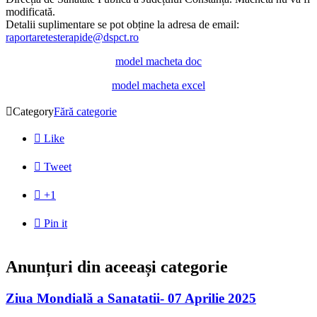
modificată.
Detalii suplimentare se pot obține la adresa de email:
raportaretesterapide@dspct.ro
model macheta doc
model macheta excel

Category
Fără categorie

Like

Tweet

+1

Pin it
Anunțuri din aceeași categorie
Ziua Mondială a Sanatatii- 07 Aprilie 2025