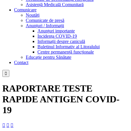
Asistență Medicală Comunitară
Comunicare
Noutăți
Comunicate de presă
Anunțuri / Informații
Anunțuri importante
Incidența COVID-19
Informații despre caniculă
Buletinul Informativ al Litoralului
Centre permanență funcționale
Educație pentru Sănătate
Contact

RAPORTARE TESTE
RAPIDE ANTIGEN COVID-
19


