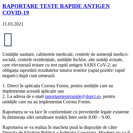
RAPORTARE TESTE RAPIDE ANTIGEN
COVID-19
11.03.2021

Unitățile sanitare, cabinetele medicale, centrele de asistență medico-
socială, centrele rezidențiale, unitățile închise, alte unități avizate,
care efectuează testare cu test rapid antigen SARS CoV-2, au
obligația raportării rezultatelor tuturor testelor (rapid pozitiv/ rapid
negativ) după cum urmează:
1. Direct în aplicația Corona Forms, pentru unitățile care au
implementat această aplicație sau
2. La adresa de e-mail
raportaretesterapide@dspct.ro
, pentru
unitățile care nu au implementat Corona Forms.
Raportarea se va face în conformitate cu prevederile legale existente
în dimineața zilei următoare testării între orele 8.00 – 9.00.
Raportarea se va realiza în macheta pusă la dispoziție de către
Direcția de Sănătate Publică a Județului Constanța. Macheta nu va fi